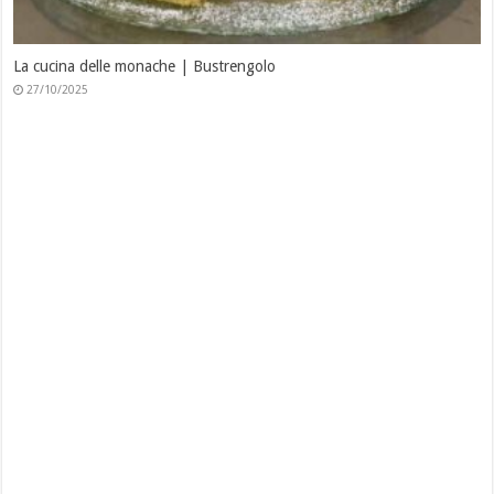
The king of chocolate | Torta Antica ricetta Ernst Knam
27/10/2025
The king of chocolate | Millefoglie ai tre cioccolati ricetta Ern
27/10/2025