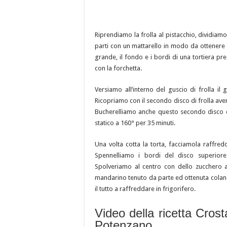
Riprendiamo la frolla al pistacchio, dividiamo
parti con un mattarello in modo da ottenere d
grande, il fondo e i bordi di una tortiera p
con la forchetta.
Versiamo all’interno del guscio di frolla il
Ricopriamo con il secondo disco di frolla avend
Bucherelliamo anche questo secondo disco di
statico a 160° per 35 minuti.
Una volta cotta la torta, facciamola raffre
Spennelliamo i bordi del disco superiore
Spolveriamo al centro con dello zucchero 
mandarino tenuto da parte ed ottenuta colan
il tutto a raffreddare in frigorifero.
Video della ricetta Cros
Potenzano