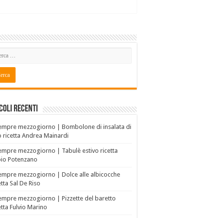
coli recenti
empre mezzogiorno | Bombolone di insalata di
o ricetta Andrea Mainardi
empre mezzogiorno | Tabulè estivo ricetta
bio Potenzano
empre mezzogiorno | Dolce alle albicocche
etta Sal De Riso
empre mezzogiorno | Pizzette del baretto
etta Fulvio Marino