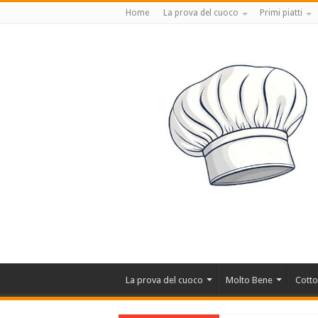
Home
La prova del cuoco
Primi piatti
La prova del cuoco
Molto Bene
Cotto