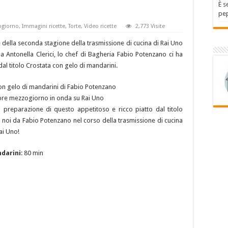
È s
pep
ogiorno
,
Immagini ricette
,
Torte
,
Video ricette
2,773 Visite
della seconda stagione della trasmissione di cucina di Rai Uno
 Antonella Clerici, lo chef di Bagheria Fabio Potenzano ci ha
dal titolo Crostata con gelo di mandarini.
empre mezzogiorno in onda su Rai Uno
la preparazione di questo appetitoso e ricco piatto dal titolo
noi da Fabio Potenzano nel corso della trasmissione di cucina
ai Uno!
ndarini
: 80 min