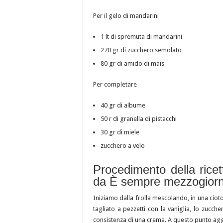
Per il gelo di mandarini
1 lt di spremuta di mandarini
270 gr di zucchero semolato
80 gr di amido di mais
Per completare
40 gr di albume
50 r di granella di pistacchi
30 gr di miele
zucchero a velo
Procedimento della rice
da È sempre mezzogior
Iniziamo dalla frolla mescolando, in una ciotol
tagliato a pezzetti con la vaniglia, lo zucch
consistenza di una crema. A questo punto agg