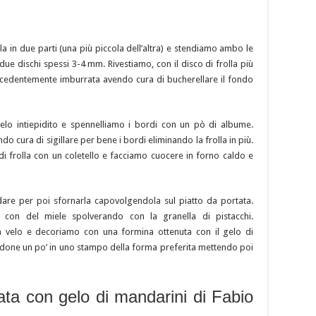
la in due parti (una più piccola dell’altra) e stendiamo ambo le
ue dischi spessi 3-4 mm. Rivestiamo, con il disco di frolla più
recedentemente imburrata avendo cura di bucherellare il fondo
 gelo intiepidito e spennelliamo i bordi con un pò di albume.
o cura di sigillare per bene i bordi eliminando la frolla in più.
 frolla con un coletello e facciamo cuocere in forno caldo e
ddare per poi sfornarla capovolgendola sul piatto da portata.
 con del miele spolverando con la granella di pistacchi.
a velo e decoriamo con una formina ottenuta con il gelo di
done un po’ in uno stampo della forma preferita mettendo poi
tata con gelo di mandarini di Fabio