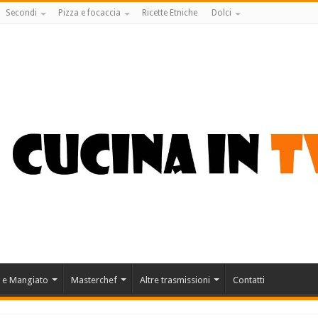
Secondi
Pizza e focaccia
Ricette Etniche
Dolci
 e Mangiato
Masterchef
Altre trasmissioni
Contatti