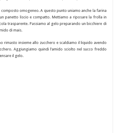
n composto omogeneo. A questo punto uniamo anche la farina
n panetto liscio e compatto. Mettiamo a riposare la frolla in
icola trasparente. Passiamo al gelo preparando un bicchiere di
mido di mais.
no rimasto insieme allo zucchero e scaldiamo il liquido avendo
zucchero. Aggiungiamo quindi l’amido sciolto nel succo freddo
nsare il gelo.