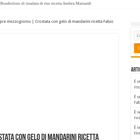
Bombolone di insalata di riso ricetta Andrea Mainardi
pre mezzogiorno | Crostata con gelo di mandarini ricetta Fabio
Arti
È s
ris
È s
Fa
È s
ric
È s
ric
tata con gelo di mandarini ricetta