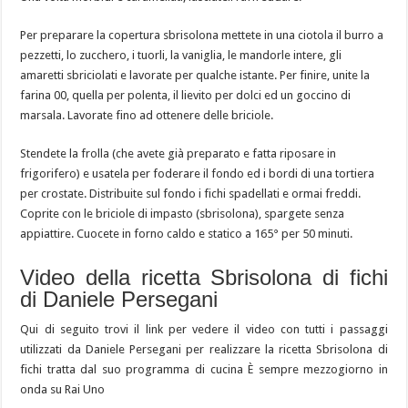
Per preparare la copertura sbrisolona mettete in una ciotola il burro a
pezzetti, lo zucchero, i tuorli, la vaniglia, le mandorle intere, gli
amaretti sbriciolati e lavorate per qualche istante. Per finire, unite la
farina 00, quella per polenta, il lievito per dolci ed un goccino di
marsala. Lavorate fino ad ottenere delle briciole.
Stendete la frolla (che avete già preparato e fatta riposare in
frigorifero) e usatela per foderare il fondo ed i bordi di una tortiera
per crostate. Distribuite sul fondo i fichi spadellati e ormai freddi.
Coprite con le briciole di impasto (sbrisolona), spargete senza
appiattire. Cuocete in forno caldo e statico a 165° per 50 minuti.
Video della ricetta Sbrisolona di fichi
di Daniele Persegani
Qui di seguito trovi il link per vedere il video con tutti i passaggi
utilizzati da Daniele Persegani per realizzare la ricetta Sbrisolona di
fichi tratta dal suo programma di cucina È sempre mezzogiorno in
onda su Rai Uno