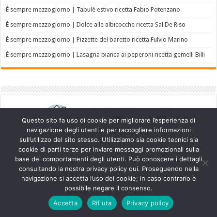
È sempre mezzogiorno | Tabulè estivo ricetta Fabio Potenzano
È sempre mezzogiorno | Dolce alle albicocche ricetta Sal De Riso
È sempre mezzogiorno | Pizzette del baretto ricetta Fulvio Marino
È sempre mezzogiorno | Lasagna bianca ai peperoni ricetta gemelli Billi
Questo sito fa uso di cookie per migliorare l’esperienza di
navigazione degli utenti e per raccogliere informazioni
sull’utilizzo del sito stesso. Utilizziamo sia cookie tecnici sia
cookie di parti terze per inviare messaggi promozionali sulla
base dei comportamenti degli utenti. Può conoscere i dettagli
consultando la nostra privacy policy qui. Proseguendo nella
navigazione si accetta l’uso dei cookie; in caso contrario è
Powered by
WordPress
| Designed by
TieLabs
possibile negare il consenso.
Accetta
Rifiuta
Privacy policy
© Copyright 2026, All Rights Reserved.