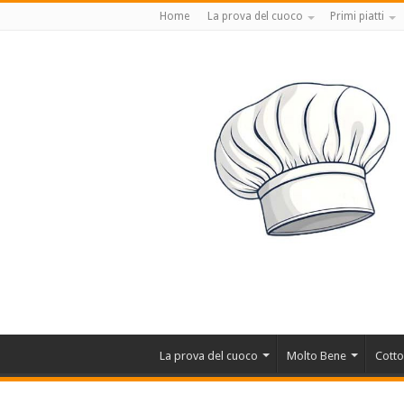
Home
La prova del cuoco
Primi piatti
La prova del cuoco
Molto Bene
Cotto