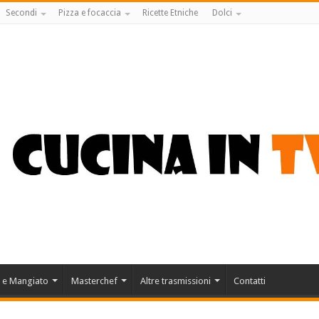
Secondi
Pizza e focaccia
Ricette Etniche
Dolci
 e Mangiato
Masterchef
Altre trasmissioni
Contatti