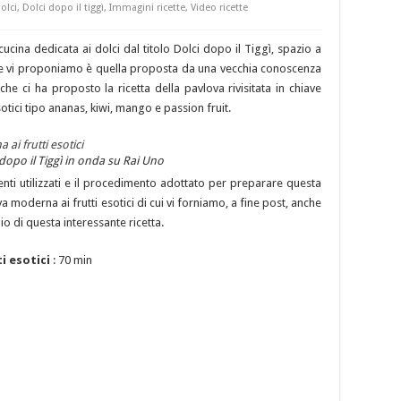
olci
,
Dolci dopo il tiggì
,
Immagini ricette
,
Video ricette
cucina dedicata ai dolci dal titolo Dolci dopo il Tiggì, spazio a
che vi proponiamo è quella proposta da una vecchia conoscenza
e ci ha proposto la ricetta della pavlova rivisitata in chiave
otici tipo ananas, kiwi, mango e passion fruit.
 dopo il Tiggì in onda su Rai Uno
nti utilizzati e il procedimento adottato per preparare questa
va moderna ai frutti esotici di cui vi forniamo, a fine post, anche
o di questa interessante ricetta.
i esotici
: 70 min