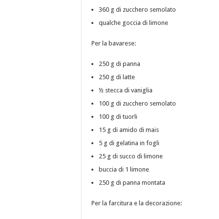
360 g di zucchero semolato
qualche goccia di limone
Per la bavarese:
250 g di panna
250 g di latte
½ stecca di vaniglia
100 g di zucchero semolato
100 g di tuorli
15 g di amido di mais
5 g di gelatina in fogli
25 g di succo di limone
buccia di 1 limone
250 g di panna montata
Per la farcitura e la decorazione: