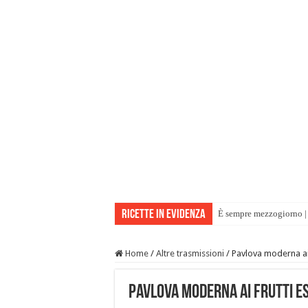
Ricette in evidenza
È sempre mezzogiorno | 
Home
/
Altre trasmissioni
/
Pavlova moderna ai f
Pavlova moderna ai frutti eso