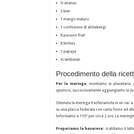
½ ananas
2 kiwi
1 mango maturo
1 confezione di alchekengi
8 passion fruit
8 litchies
1 papaya
4 rambutan
Procedimento della ricett
Per la meringa:
montiamo in planetaria g
spumosi, successivamente aggiungiamo la zuc
Ottenuta la meringa trasferiamola in un sac a
su una placca foderata con carta forno ed altr
Inforniamo a 110° per circa 2 ore.
Le meringh
Prepariamo la bavarese:
scaldiamo il latt