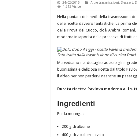
24/02/2015
Altre trasmissioni
,
Dessert
,
D
1,313 Visite
Nella puntata di lunedì della trasmissione di 
delle ricette davvero fantastiche, La prima 
della Prova del Cuoco, cioè Ambra Romani, ch
moderna insaporita dalla presenza di frutti es
Foto tratta dalla trasmissione di cucina Dolci
Ma vediamo nel dettaglio adesso gli ingredie
buonissima e deliziosa ricetta dal titolo Pavlo
il video per non perdervi neanche un passaggi
Durata ricetta Pavlova moderna ai frutt
Ingredienti
Per la meringa:
200 g di albume
400 g di zucchero a velo