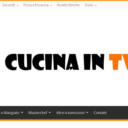
Secondi
Pizza e focaccia
Ricette Etniche
Dolci
 e Mangiato
Masterchef
Altre trasmissioni
Contatti