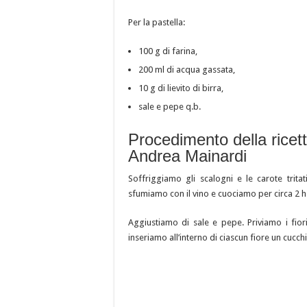
Per la pastella:
100 g di farina,
200 ml di acqua gassata,
10 g di lievito di birra,
sale e pepe q.b.
Procedimento della ricetta
Andrea Mainardi
Soffriggiamo gli scalogni e le carote trita
sfumiamo con il vino e cuociamo per circa 2 h
Aggiustiamo di sale e pepe. Priviamo i fior
inseriamo all’interno di ciascun fiore un cucc