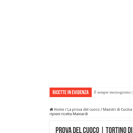
Ricette in evidenza
È sempre mezzogiorno | 
Home
/
La prova del cuoco
/
Maestri di Cucina
ripieni ricetta Mainardi
Prova del Cuoco | Tortino di 