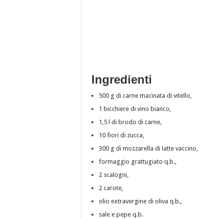
Ingredienti
500 g di carne macinata di vitello,
1 bicchiere di vino bianco,
1,5 l di brodo di carne,
10 fiori di zucca,
300 g di mozzarella di latte vaccino,
formaggio grattugiato q.b.,
2 scalogni,
2 carote,
olio extravergine di oliva q.b.,
sale e pepe q.b.