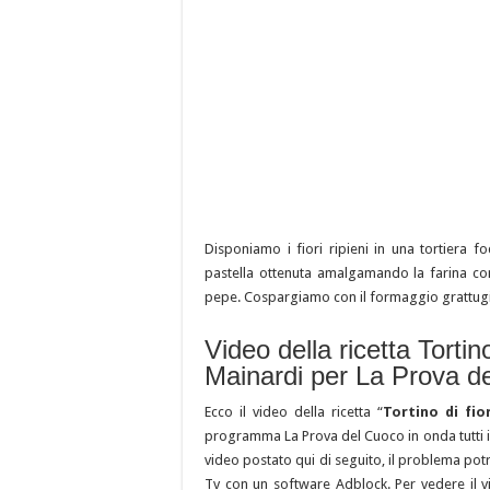
Disponiamo i fiori ripieni in una tortiera f
pastella ottenuta amalgamando la farina con l
pepe. Cospargiamo con il formaggio grattugi
Video della ricetta Tortino
Mainardi per La Prova d
Ecco il video della ricetta “
Tortino di fior
programma La Prova del Cuoco in onda tutti i g
video postato qui di seguito, il problema potr
Tv con un software Adblock. Per vedere il vid