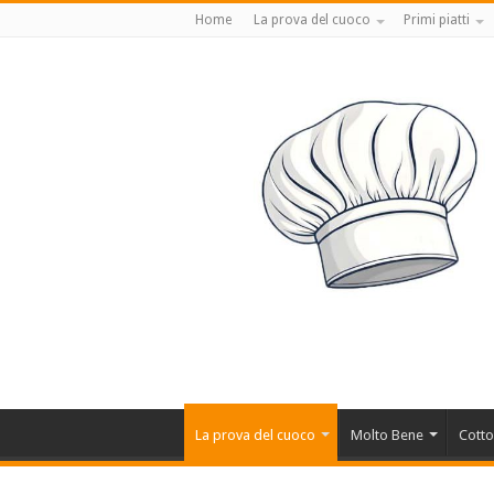
Home
La prova del cuoco
Primi piatti
La prova del cuoco
Molto Bene
Cotto