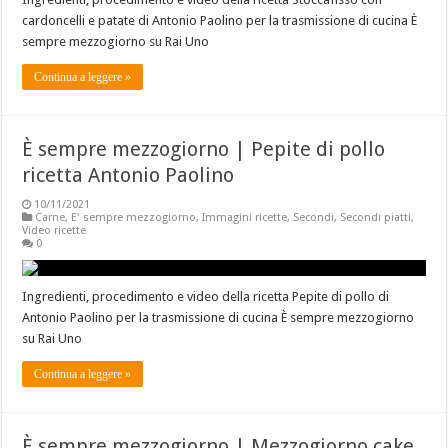
cardoncelli e patate di Antonio Paolino per la trasmissione di cucina È
sempre mezzogiorno su Rai Uno
Continua a leggere »
È sempre mezzogiorno | Pepite di pollo
ricetta Antonio Paolino
10/11/2021
Carne
,
E' sempre mezzogiorno
,
Immagini ricette
,
Secondi
,
Secondi piatti
,
Video ricette
0
Ingredienti, procedimento e video della ricetta Pepite di pollo di
Antonio Paolino per la trasmissione di cucina È sempre mezzogiorno
su Rai Uno
Continua a leggere »
È sempre mezzogiorno | Mezzogiorno cake