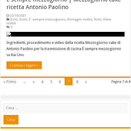
ricetta Antonio Paolino
22/10/2021
Dolci
,
Dolci
,
E' sempre mezzogiorno
,
Immagini ricette
,
Torte
,
Video
ricette
0
Ingredienti, procedimento e video della ricetta Mezzogiorno cake di
Antonio Paolino per la trasmissione di cucina È sempre mezzogiorno
su Rai Uno
Continua a leggere »
7
« Primo
...
«
4
5
6
8
»
Pagina 7 di 8