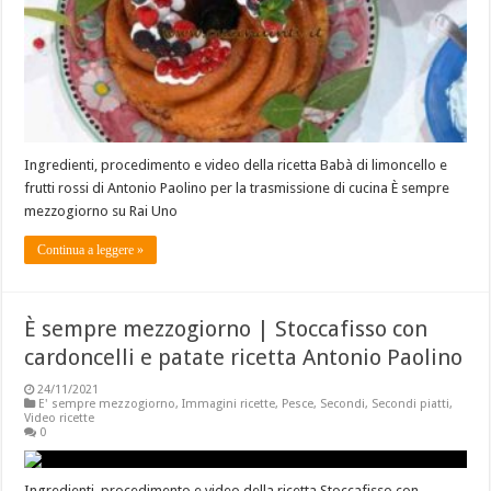
Ingredienti, procedimento e video della ricetta Babà di limoncello e
frutti rossi di Antonio Paolino per la trasmissione di cucina È sempre
mezzogiorno su Rai Uno
Continua a leggere »
È sempre mezzogiorno | Stoccafisso con
cardoncelli e patate ricetta Antonio Paolino
24/11/2021
E' sempre mezzogiorno
,
Immagini ricette
,
Pesce
,
Secondi
,
Secondi piatti
,
Video ricette
0
Ingredienti, procedimento e video della ricetta Stoccafisso con