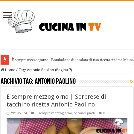
È sempre mezzogiorno | Bombolone di insalata di riso ricetta Andrea Maina
È sempre mezzogiorno | Tabulè estivo ricetta Fabio Potenzano
Home
/
Tag:
Antonio Paolino
(Pagina 7)
Archivio tag:
Antonio Paolino
È sempre mezzogiorno | Sorprese di
tacchino ricetta Antonio Paolino
29/10/2024
E' sempre mezzogiorno
,
Secondi piatti
0