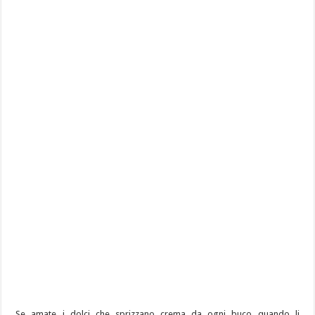
Se amate i dolci che sprizzano crema da ogni buco quando li