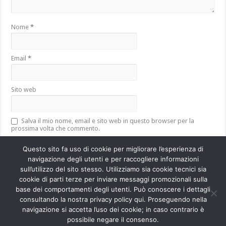
Nome
*
Email
*
Sito web
Salva il mio nome, email e sito web in questo browser per la
prossima volta che commento.
Questo sito fa uso di cookie per migliorare l’esperienza di
navigazione degli utenti e per raccogliere informazioni
sull’utilizzo del sito stesso. Utilizziamo sia cookie tecnici sia
Questo sito utilizza Akismet per ridurre lo spam.
Scopri come vengono
cookie di parti terze per inviare messaggi promozionali sulla
elaborati i dati derivati dai commenti
.
base dei comportamenti degli utenti. Può conoscere i dettagli
consultando la nostra privacy policy qui. Proseguendo nella
navigazione si accetta l’uso dei cookie; in caso contrario è
Powered by
WordPress
| Designed by
TieLabs
possibile negare il consenso.