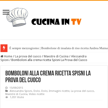
È sempre mezzogiorno | Bombolone di insalata di riso ricetta Andrea Maina
Home
/
La prova del cuoco
/
Maestre di Cucina
/
Alessandra
Spisni
/
Bomboloni alla crema ricetta Spisni La Prova del Cuoco
Bomboloni alla crema ricetta Spisni La
Prova del Cuoco
15/09/2015
Alessandra Spisni
,
Dolci
,
Dolci
,
Immagini ricette
,
La prova del cuoco
,
Maestre di Cucina
,
Video ricette
1,051 Visite