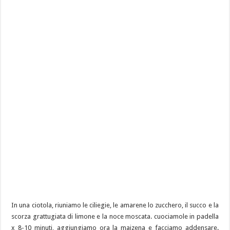
In una ciotola, riuniamo le ciliegie, le amarene lo zucchero, il succo e la
scorza grattugiata di limone e la noce moscata. cuociamole in padella
x 8-10 minuti, aggiungiamo ora la maizena e facciamo addensare.