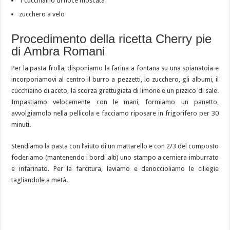
1 cucchiaino di noce moscata
zucchero a velo
Procedimento della ricetta Cherry pie
di Ambra Romani
Per la pasta frolla, disponiamo la farina a fontana su una spianatoia e
incorporiamovi al centro il burro a pezzetti, lo zucchero, gli albumi, il
cucchiaino di aceto, la scorza grattugiata di limone e un pizzico di sale.
Impastiamo velocemente con le mani, formiamo un panetto,
avvolgiamolo nella pellicola e facciamo riposare in frigorifero per 30
minuti.
Stendiamo la pasta con l’aiuto di un mattarello e con 2/3 del composto
foderiamo (mantenendo i bordi alti) uno stampo a cerniera imburrato
e infarinato. Per la farcitura, laviamo e denoccioliamo le ciliegie
tagliandole a metà.