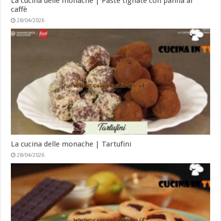
La cucina delle monache | Paste tignate con panna al
caffè
28/04/2026
La cucina delle monache | Tartufini
28/04/2026