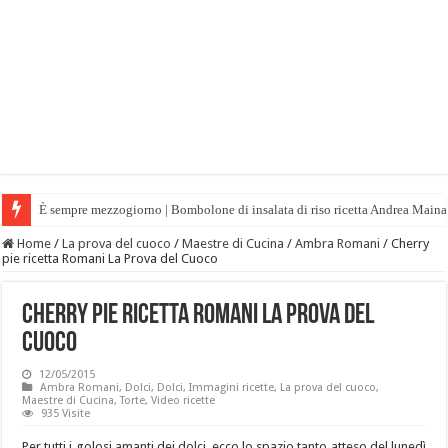
È sempre mezzogiorno | Bombolone di insalata di riso ricetta Andrea Maina
Home
/
La prova del cuoco
/
Maestre di Cucina
/
Ambra Romani
/
Cherry
pie ricetta Romani La Prova del Cuoco
Cherry pie ricetta Romani La Prova del
Cuoco
12/05/2015
Ambra Romani
,
Dolci
,
Dolci
,
Immagini ricette
,
La prova del cuoco
,
Maestre di Cucina
,
Torte
,
Video ricette
935 Visite
Per tutti i golosi amanti dei dolci, ecco lo spazio tanto atteso del lunedì