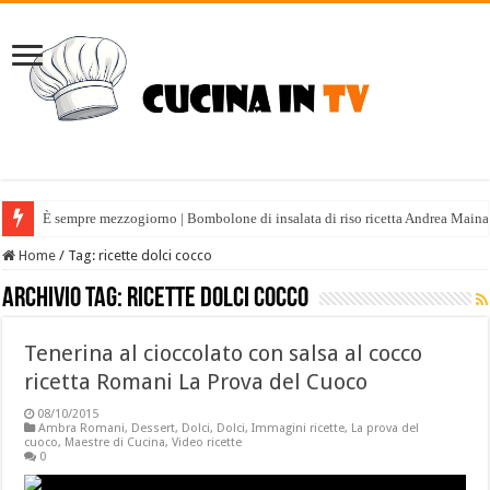
È sempre mezzogiorno | Bombolone di insalata di riso ricetta Andrea Maina
Home
/
Tag:
ricette dolci cocco
Archivio tag:
ricette dolci cocco
Tenerina al cioccolato con salsa al cocco
ricetta Romani La Prova del Cuoco
08/10/2015
Ambra Romani
,
Dessert
,
Dolci
,
Dolci
,
Immagini ricette
,
La prova del
cuoco
,
Maestre di Cucina
,
Video ricette
0