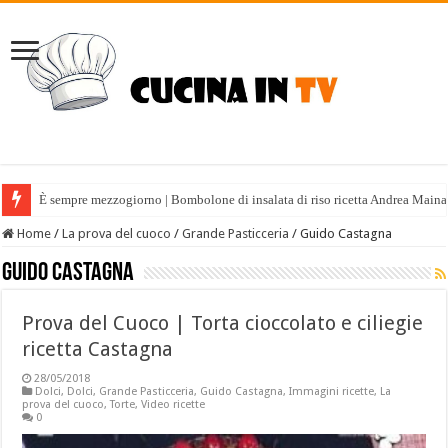
È sempre mezzogiorno | Bombolone di insalata di riso ricetta Andrea Maina
Home
/
La prova del cuoco
/
Grande Pasticceria
/
Guido Castagna
Guido Castagna
Prova del Cuoco | Torta cioccolato e ciliegie
ricetta Castagna
28/05/2018
Dolci
,
Dolci
,
Grande Pasticceria
,
Guido Castagna
,
Immagini ricette
,
La
prova del cuoco
,
Torte
,
Video ricette
0