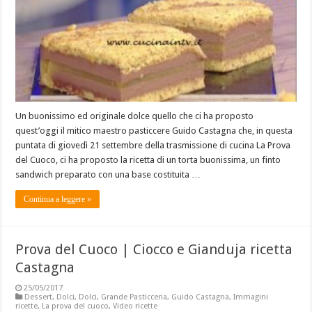
Un buonissimo ed originale dolce quello che ci ha proposto
quest’oggi il mitico maestro pasticcere Guido Castagna che, in questa
puntata di giovedì 21 settembre della trasmissione di cucina La Prova
del Cuoco, ci ha proposto la ricetta di un torta buonissima, un finto
sandwich preparato con una base costituita …
Continua a leggere »
Prova del Cuoco | Ciocco e Gianduja ricetta
Castagna
25/05/2017
Dessert
,
Dolci
,
Dolci
,
Grande Pasticceria
,
Guido Castagna
,
Immagini
ricette
,
La prova del cuoco
,
Video ricette