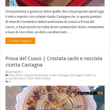
Un buonissimo e gustsoso dolce quello che ci ha proposto quest’oggi
il mitico maestro cioccolataio Guido Castagna che, in questa puntata
di venerdì 3 novembre della trasmissione di cucina La Prova del
Cuoco, ci ha proposto la ricetta di uno spettacolare dolce, ovviamente,
a base di cioccolato, un dolce caratterizzato …
Continua a leggere »
Prova del Cuoco | Crostata cachi e nocciola
ricetta Castagna
20/10/2017
Dolci
,
Dolci
,
Grande Pasticceria
,
Guido Castagna
,
Immagini ricette
,
La
prova del cuoco
,
Torte
,
Video ricette
0