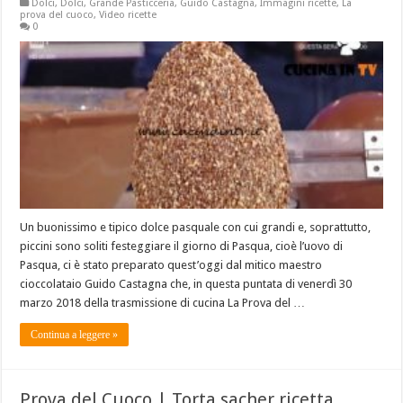
Dolci
,
Dolci
,
Grande Pasticceria
,
Guido Castagna
,
Immagini ricette
,
La
prova del cuoco
,
Video ricette
0
Un buonissimo e tipico dolce pasquale con cui grandi e, soprattutto,
piccini sono soliti festeggiare il giorno di Pasqua, cioè l’uovo di
Pasqua, ci è stato preparato quest’oggi dal mitico maestro
cioccolataio Guido Castagna che, in questa puntata di venerdì 30
marzo 2018 della trasmissione di cucina La Prova del …
Continua a leggere »
Prova del Cuoco | Torta sacher ricetta