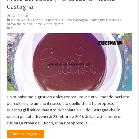
Castagna
27/02/2018
Dolci
,
Dolci
,
Grande Pasticceria
,
Guido Castagna
,
Immagini ricette
,
La
prova del cuoco
,
Torte
,
Video ricette
0
Un buonissimo e gustoso dolce conosciuto in tutto il mondo perfetto
per coloro che amano il cioccolato quello che ci ha proposto
quest’oggi il mitico maestro cioccolataio Guido Castagna che, in
questa puntata di venerdì 23 febbraio 2018 della trasmissione di
cucina La Prova del Cuoco, ci ha riproposto la …
Continua a leggere »