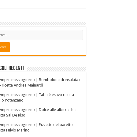
coli recenti
empre mezzogiorno | Bombolone di insalata di
o ricetta Andrea Mainardi
empre mezzogiorno | Tabulè estivo ricetta
bio Potenzano
empre mezzogiorno | Dolce alle albicocche
etta Sal De Riso
empre mezzogiorno | Pizzette del baretto
etta Fulvio Marino