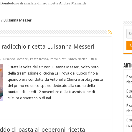
Bombolone di insalata di riso ricetta Andrea Mainardi
a
/
Luisanna Messeri
 radicchio ricetta Luisanna Messeri
,
Luisanna Messeri
,
Pasta fresca
,
Primi piatti
,
Video ricette
0
Arti
È stata la volta della tutor Luisanna Messeri, volto noto
della trasmissione di cucina La Prova del Cuoco fino a
È s
quando era condotta da Antonella Clerici e protagonista
ris
del primo ed unico spazio dedicato alla cucina della
È s
puntata di lunedì 12 novembre della trasmissione di
Fa
cultura e spettacolo di Rai …
È s
ric
È s
ric
ddo di pasta ai peperoni ricetta