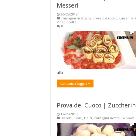
Messeri
30/05/2018
Immagini ricette
,
La prova del cuoco
,
Luisanna 
Video ricette
0
alla …
Continua a leggere »
Prova del Cuoco | Zuccherini
17/05/2018
Biscotti
,
Dolci
,
Dolci
,
Immagini ricette
,
La prova 