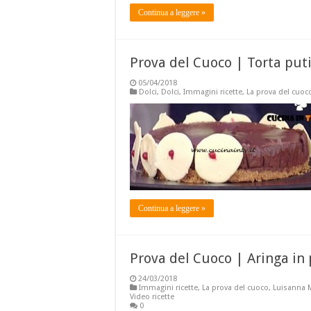
Continua a leggere »
Prova del Cuoco | Torta puti
05/04/2018
Dolci
,
Dolci
,
Immagini ricette
,
La prova del cuoc
Continua a leggere »
Prova del Cuoco | Aringa in p
24/03/2018
Immagini ricette
,
La prova del cuoco
,
Luisanna 
Video ricette
0