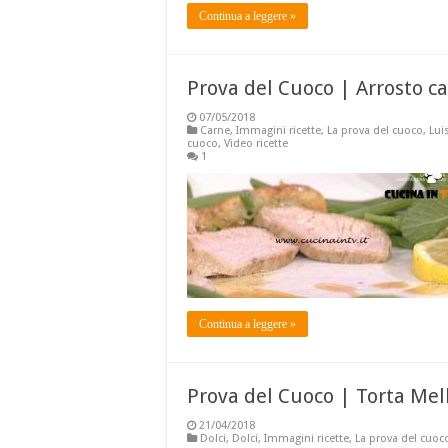
Continua a leggere »
Prova del Cuoco | Arrosto ca
07/05/2018
Carne
,
Immagini ricette
,
La prova del cuoco
,
Lui
cuoco
,
Video ricette
1
Continua a leggere »
Prova del Cuoco | Torta Mel
21/04/2018
Dolci
,
Dolci
,
Immagini ricette
,
La prova del cuoc