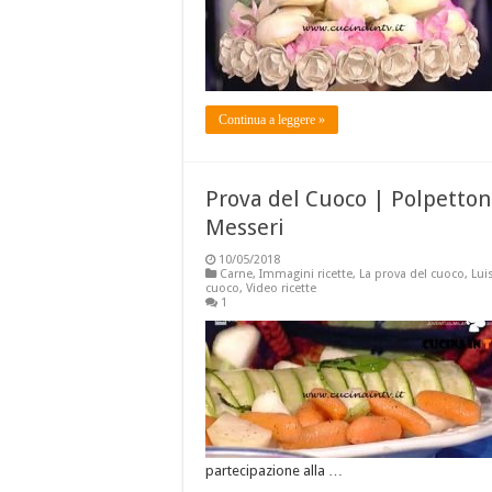
Continua a leggere »
Prova del Cuoco | Polpettone
Messeri
10/05/2018
Carne
,
Immagini ricette
,
La prova del cuoco
,
Lui
cuoco
,
Video ricette
1
partecipazione alla …