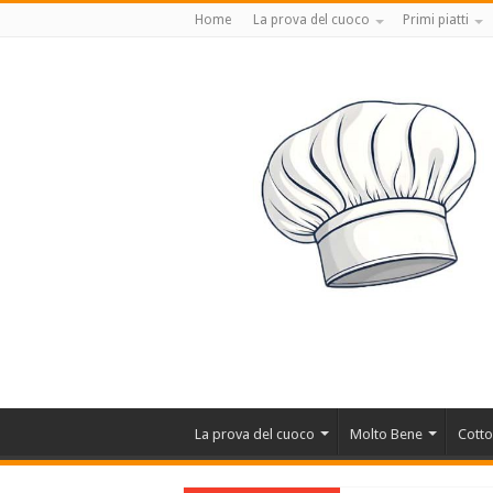
Home
La prova del cuoco
Primi piatti
La prova del cuoco
Molto Bene
Cotto