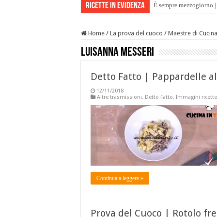
Ricette in evidenza
È sempre mezzogiorno | 
Home
/
La prova del cuoco
/
Maestre di Cucin
Luisanna Messeri
Detto Fatto | Pappardelle al
12/11/2018
Altre trasmissioni
,
Detto Fatto
,
Immagini ricette
Continua a leggere »
Prova del Cuoco | Rotolo fre