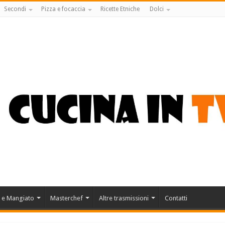
Secondi
Pizza e focaccia
Ricette Etniche
Dolci
 e Mangiato
Masterchef
Altre trasmissioni
Contatti