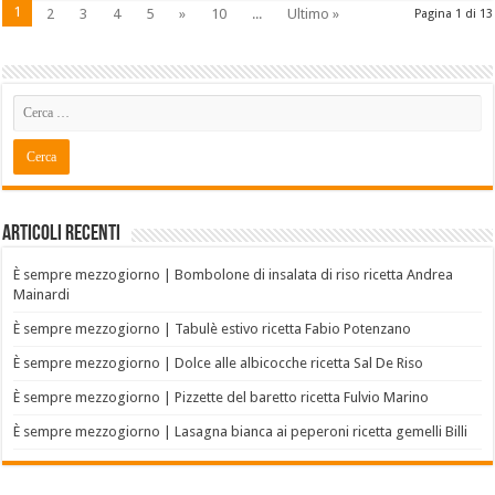
1
2
3
4
5
»
10
...
Ultimo »
Pagina 1 di 13
Articoli recenti
È sempre mezzogiorno | Bombolone di insalata di riso ricetta Andrea
Mainardi
È sempre mezzogiorno | Tabulè estivo ricetta Fabio Potenzano
È sempre mezzogiorno | Dolce alle albicocche ricetta Sal De Riso
È sempre mezzogiorno | Pizzette del baretto ricetta Fulvio Marino
È sempre mezzogiorno | Lasagna bianca ai peperoni ricetta gemelli Billi