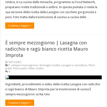
Umbra, in La cucina delle monache, programma su Food Network,
preparano ricette tradizionali e umbre. In questa puntata ci rivela la
sua versione della ricetta della Lasagne con zucchine gorgonzola e
pere. Foto tratta dalla trasmissione di cucina La cucina delle …
Continua a leggere »
È sempre mezzogiorno | Lasagna con
radicchio e ragù bianco ricetta Mauro
Improta
10/11/2021
E' sempre mezzogiorno
,
Immagini ricette
,
Lasagne e cannelloni
,
Primi
piatti
,
Primi piatti
,
Video ricette
0
Ingredienti, procedimento e video della ricetta Lasagna con radicchio
e ragù bianco di Mauro Improta per la trasmissione di cucina È
sempre mezzogiorno su Rai Uno
Continua a leggere »