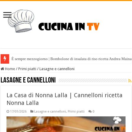
È sempre mezzogiorno | Bombolone di insalata di riso ricetta Andrea Maina
Home
/
Primi piatti
/
Lasagne e cannelloni
Lasagne e cannelloni
La Casa di Nonna Lalla | Cannelloni ricetta
Nonna Lalla
17/01/2026
Lasagne e cannelloni
,
Primi piatti
0