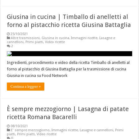
Giusina in cucina | Timballo di anelletti al
forno al pistacchio ricetta Giusina Battaglia
25/10/2021
Altre trasmissioni
,
Giusina in cucina
,
Immagini ricette
,
Lasagne e
cannelloni
,
Primi piatti
,
Video ricette
2
Ingredienti, procedimento e video della ricetta Timballo di anelletti al
forno al pistacchio di Giusina Battaglia per la trasmissione di cucina
Giusina in cucina su Food Network
Continua a leggere »
È sempre mezzogiorno | Lasagna di patate
ricetta Romana Bacarelli
08/10/2021
E' sempre mezzogiorno
,
Immagini ricette
,
Lasagne e cannelloni
,
Primi
piatti
,
Primi piatti
,
Video ricette
0