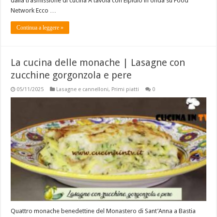
dalla trasmissione di cucina A tavola con Elpidio in onda su Food
Network Ecco …
Continua a leggere »
La cucina delle monache | Lasagne con
zucchine gorgonzola e pere
05/11/2025
Lasagne e cannelloni
,
Primi piatti
0
Quattro monache benedettine del Monastero di Sant’Anna a Bastia