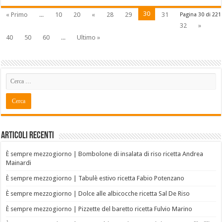
30
« Primo
...
10
20
«
28
29
31
Pagina 30 di 221
32
»
40
50
60
...
Ultimo »
Articoli recenti
È sempre mezzogiorno | Bombolone di insalata di riso ricetta Andrea
Mainardi
È sempre mezzogiorno | Tabulè estivo ricetta Fabio Potenzano
È sempre mezzogiorno | Dolce alle albicocche ricetta Sal De Riso
È sempre mezzogiorno | Pizzette del baretto ricetta Fulvio Marino