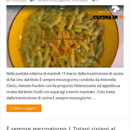
17/03/2026
E' sempre mezzogiorno
,
Primi piatti
0
Nella puntata odierna di martedì 17 marzo della trasmissione di cucina
di Rai Uno dal titolo È sempre mezzogiorno condotta da Antonella
Clerici, Antonio Paolino con ha proposto l’interessante ed appetitosa
ricetta dal titolo Fusilli con asparagi e tuorlo marinato . Foto tratta
dalla trasmissione di cucina È sempre mezzogiorno …
Continua a leggere »
È sempre mezzogiorno | Totani ripieni al