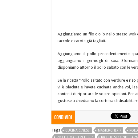
Aggiungiamo un filo d’olio nello stesso wok d
taccole e carote già tagliati.
Aggiungiamo il pollo precedentemente spad
aggiungiamo i germogli di soia. Sforniamo
disponiamo attorno il pollo saltato con le ver
Se la ricetta “Pollo saltato con verdure e ris
vi è piaciuta e l’avete cucinata anche voi, l
contenti di riportare le vostre opinioni. Per a
gustose ti chiediamo la cortesia di disabilitare
Condividi
Tags
CUCINA CINESE
MASTERCHEF 7
POLL
RICETTE MASTERCHEF 7
RICETTE SECONDI CAR