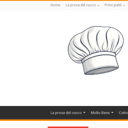
Home
La prova del cuoco
Primi piatti
La prova del cuoco
Molto Bene
Cotto