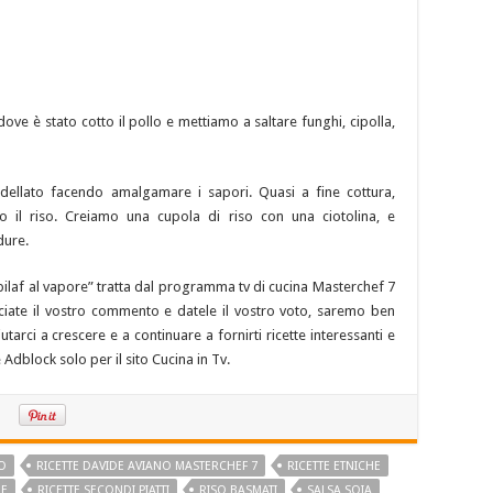
ove è stato cotto il pollo e mettiamo a saltare funghi, cipolla,
ellato facendo amalgamare i sapori. Quasi a fine cottura,
 il riso. Creiamo una cupola di riso con una ciotolina, e
dure.
o pilaf al vapore” tratta dal programma tv di cucina Masterchef 7
asciate il vostro commento e datele il vostro voto, saremo ben
iutarci a crescere e a continuare a fornirti ricette interessanti e
 Adblock solo per il sito Cucina in Tv.
O
RICETTE DAVIDE AVIANO MASTERCHEF 7
RICETTE ETNICHE
NE
RICETTE SECONDI PIATTI
RISO BASMATI
SALSA SOIA