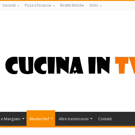
Secondi
Pizza e focaccia
Ricette Etniche
Dolci
 e Mangiato
Masterchef
Altre trasmissioni
Contatti