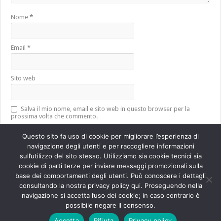
Nome
*
Email
*
Sito web
Salva il mio nome, email e sito web in questo browser per la
prossima volta che commento.
Questo sito fa uso di cookie per migliorare l’esperienza di
navigazione degli utenti e per raccogliere informazioni
sull’utilizzo del sito stesso. Utilizziamo sia cookie tecnici sia
Questo sito utilizza Akismet per ridurre lo spam.
Scopri come vengono
cookie di parti terze per inviare messaggi promozionali sulla
elaborati i dati derivati dai commenti
.
base dei comportamenti degli utenti. Può conoscere i dettagli
consultando la nostra privacy policy qui. Proseguendo nella
navigazione si accetta l’uso dei cookie; in caso contrario è
Powered by
WordPress
| Designed by
TieLabs
possibile negare il consenso.
Accetta
Rifiuta
Privacy policy