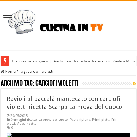
È sempre mezzogiorno | Bombolone di insalata di riso ricetta Andrea Maina
Home
/
Tag:
carciofi violetti
Archivio tag:
carciofi violetti
Ravioli al baccalà mantecato con carciofi
violetti ricetta Scarpa La Prova del Cuoco
20/05/2015
Immagini ricette
,
La prova del cuoco
,
Pasta ripiena
,
Primi piatti
,
Primi
piatti
,
Video ricette
0