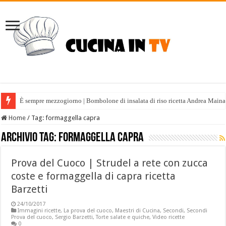
È sempre mezzogiorno | Bombolone di insalata di riso ricetta Andrea Maina
Home
/
Tag:
formaggella capra
Archivio tag:
formaggella capra
Prova del Cuoco | Strudel a rete con zucca
coste e formaggella di capra ricetta
Barzetti
24/10/2017
Immagini ricette
,
La prova del cuoco
,
Maestri di Cucina
,
Secondi
,
Secondi
Prova del cuoco
,
Sergio Barzetti
,
Torte salate e quiche
,
Video ricette
0