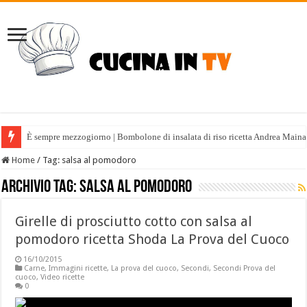
È sempre mezzogiorno | Bombolone di insalata di riso ricetta Andrea Maina
Home
/
Tag:
salsa al pomodoro
Archivio tag:
salsa al pomodoro
Girelle di prosciutto cotto con salsa al
pomodoro ricetta Shoda La Prova del Cuoco
16/10/2015
Carne
,
Immagini ricette
,
La prova del cuoco
,
Secondi
,
Secondi Prova del
cuoco
,
Video ricette
0