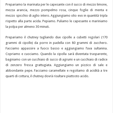
Prepariamo la marinata per le capesante con il succo di mezzo limone,
mezza arancia, mezzo pompelmo rosa, cinque foglie di menta e
mezzo spicchio di aglio intero. Aggiungiamo olio evo in quantità tripla
rispetto alla parte acida. Pepiamo. Puliamo le capesante e mariniamo
la polpa per almeno 30 minuti.
Prepariamo il chutney tagliando due cipolle a cubetti regolari (170
grammi di cipolle) da porre in padella con 80 grammi di zucchero.
Facciamo appassire a fuoco basso e aggiungiamo l’uva sultanina.
Copriamo e cuociamo. Quando la cipolla sarà diventata trasparente,
bagniamo con un cucchiaio di succo di agrumi e un cucchiaio di radice
di zenzero fresca grattugiata. Aggiungiamo un pizzico di sale e
abbondante pepe. Facciamo caramellate e regoliamo di acidità a tre
quarti di cottura, il chutney dovrà risultare piuttosto acido.