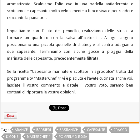
aromatizzate. Scaldiamo l’olio evo in una padella antiaderente e
scottiamo le capesante molto velocemente a fuoco vivace per rendere
croccante la panatura.
Impiattiamo: con l’aiuto del pennello, realizziamo delle strisce a
formare un quadrato con la salsa all’acetosella. A ogni angolo
posizioniamo una piccola quenelle di chutney e al centro adagiamo
due capesante. Terminiamo con alcune gocce a pioggia della
marinata delle capesante, precedentemente filtrata.
Se la ricetta “Capesante marinate e scottate in agrodolce” tratta dal
programma tv “MasterChef 4” vi è piaciuta e l’avete cucinata anche voi,
lasciate il vostro commento e datele il vostro voto, saremo ben
contenti di riportare le vostre opinioni.
Tags
ARANCE
BARBIERI
BASTIANICH
CAPESANTE
CRACCO
LIMONE
MASTERCHEF 4
POMPELMO ROSA