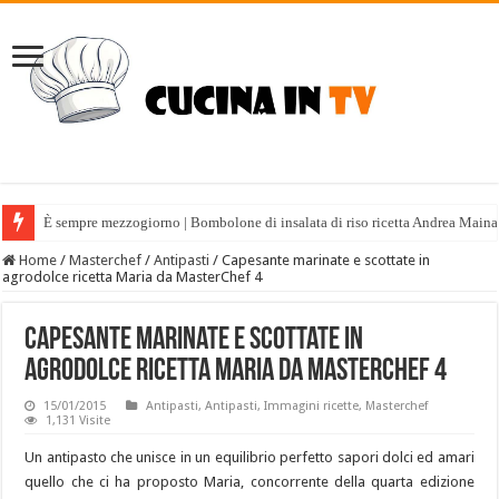
È sempre mezzogiorno | Bombolone di insalata di riso ricetta Andrea Maina
Home
/
Masterchef
/
Antipasti
/
Capesante marinate e scottate in
agrodolce ricetta Maria da MasterChef 4
Capesante marinate e scottate in
agrodolce ricetta Maria da MasterChef 4
15/01/2015
Antipasti
,
Antipasti
,
Immagini ricette
,
Masterchef
1,131 Visite
Un antipasto che unisce in un equilibrio perfetto sapori dolci ed amari
quello che ci ha proposto Maria, concorrente della quarta edizione