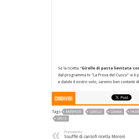
Se la ricetta “
Girelle di pasta lievitata co
dal programma tv “La Prova del Cuoco” vi è pi
e datele il vostro voto, saremo ben contenti di
Condividi
Tags
ANTIPASTI
GIRELLE
GRANA
PAST
SPECK
Precedente
Soufflé di carciofi ricetta Moroni