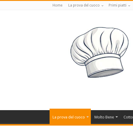
Home
La prova del cuoco
Primi piatti
La prova del cuoco
Molto Bene
Cotto