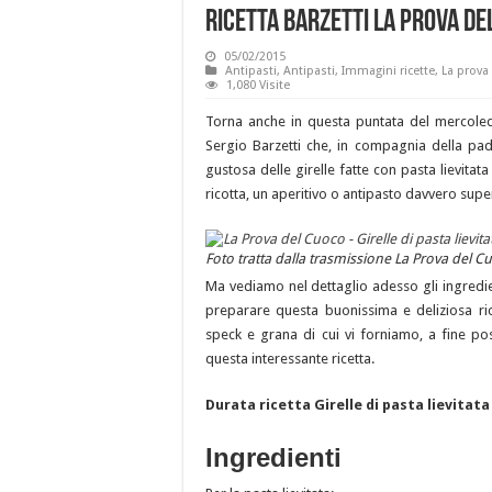
ricetta Barzetti La Prova de
05/02/2015
Antipasti
,
Antipasti
,
Immagini ricette
,
La prova
1,080 Visite
Torna anche in questa puntata del mercoled
Sergio Barzetti che, in compagnia della padr
gustosa delle girelle fatte con pasta lievit
ricotta, un aperitivo o antipasto davvero supe
Foto tratta dalla trasmissione La Prova del 
Ma vediamo nel dettaglio adesso gli ingredien
preparare questa buonissima e deliziosa ricet
speck e grana di cui vi forniamo, a fine p
questa interessante ricetta.
Durata ricetta Girelle di pasta lievitata
Ingredienti