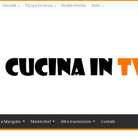
Secondi
Pizza e focaccia
Ricette Etniche
Dolci
 e Mangiato
Masterchef
Altre trasmissioni
Contatti