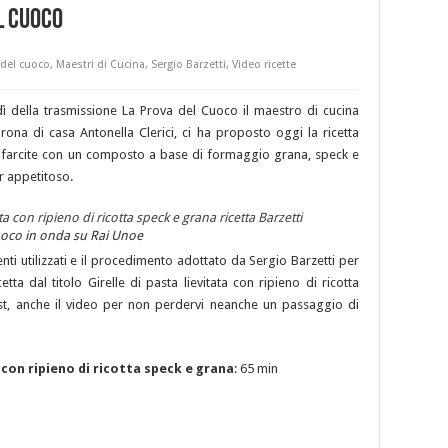
l Cuoco
 del cuoco
,
Maestri di Cucina
,
Sergio Barzetti
,
Video ricette
ì della trasmissione La Prova del Cuoco il maestro di cucina
ona di casa Antonella Clerici, ci ha proposto oggi la ricetta
ata farcite con un composto a base di formaggio grana, speck e
r appetitoso.
Cuoco in onda su Rai Unoe
ti utilizzati e il procedimento adottato da Sergio Barzetti per
ta dal titolo Girelle di pasta lievitata con ripieno di ricotta
ost, anche il video per non perdervi neanche un passaggio di
 con ripieno di ricotta speck e grana
: 65 min