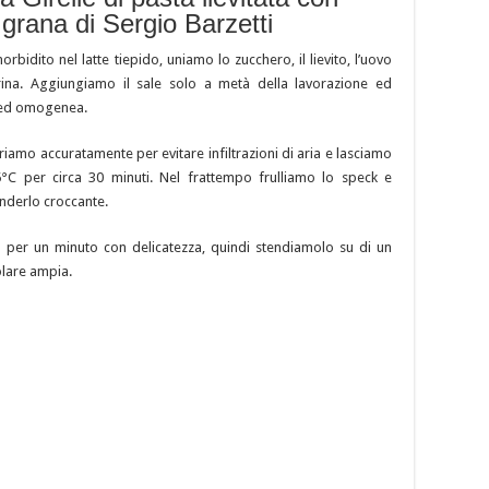
 grana di Sergio Barzetti
dito nel latte tiepido, uniamo lo zucchero, il lievito, l’uovo
rina. Aggiungiamo il sale solo a metà della lavorazione ed
a ed omogenea.
iamo accuratamente per evitare infiltrazioni di aria e lasciamo
5°C per circa 30 minuti. Nel frattempo frulliamo lo speck e
nderlo croccante.
 per un minuto con delicatezza, quindi stendiamolo su di un
olare ampia.