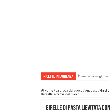
Ricette in evidenza
È sempre mezzogiorno | 
Home
/
La prova del cuoco
/
Antipasti
/
Girelle
Barzetti La Prova del Cuoco
Girelle di pasta lievitata co