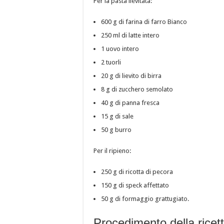
Per la pasta lievitata:
600 g di farina di farro Bianco
250 ml di latte intero
1 uovo intero
2 tuorli
20 g di lievito di birra
8 g di zucchero semolato
40 g di panna fresca
15 g di sale
50 g burro
Per il ripieno:
250 g di ricotta di pecora
150 g di speck affettato
50 g di formaggio grattugiato.
Procedimento della ricetta