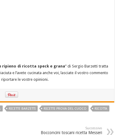
n ripieno di ricotta speck e grana
” di Sergio Barzetti tratta
aciuta e l’avete cucinata anche voi, lasciate il vostro commento
 riportare le vostre opinioni.
A
RICETTE BARZETTI
RICETTE PROVA DEL CUOCO
RICOTTA
Successivo
Bocconcini toscani ricetta Messeri