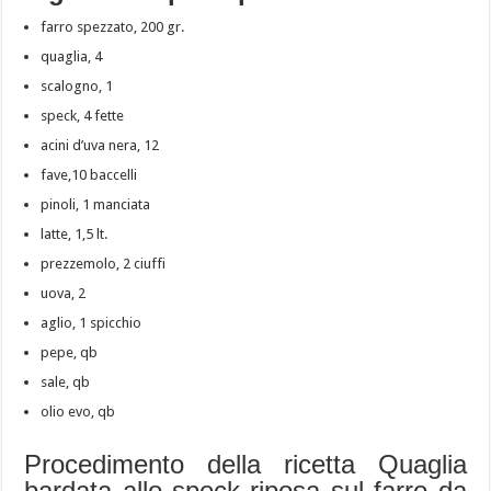
farro spezzato, 200 gr.
quaglia, 4
scalogno, 1
speck, 4 fette
acini d’uva nera, 12
fave,10 baccelli
pinoli, 1 manciata
latte, 1,5 lt.
prezzemolo, 2 ciuffi
uova, 2
aglio, 1 spicchio
pepe, qb
sale, qb
olio evo, qb
Procedimento della ricetta Quaglia
bardata allo speck riposa sul farro da