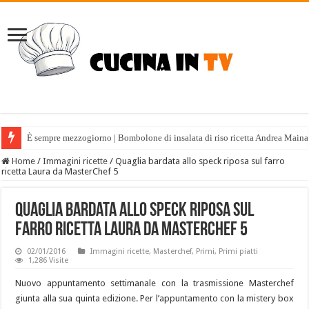
È sempre mezzogiorno | Bombolone di insalata di riso ricetta Andrea Maina
Home
/
Immagini ricette
/
Quaglia bardata allo speck riposa sul farro
ricetta Laura da MasterChef 5
Quaglia bardata allo speck riposa sul
farro ricetta Laura da MasterChef 5
02/01/2016
Immagini ricette
,
Masterchef
,
Primi
,
Primi piatti
1,286 Visite
Nuovo appuntamento settimanale con la trasmissione Masterchef
giunta alla sua quinta edizione. Per l’appuntamento con la mistery box