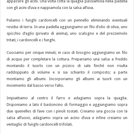
appassire gli acini. Una volta cotta la quaglia passiamola nella padella
con gli acini d’uva e nappiamola con la salsa all’uva.
Puliamo i funghi cardoncelli con un pennello eliminando eventuali
residui di terra. In una padella aggiungiamo un filo d’olio di oliva, uno
spicchio d’aglio (privato di anima), uno scalogno e del prezzemolo
tritati, i cardoncelli e i funghi.
Cuociamo per cinque minuti; in caso di bisogno aggiungiamo un filo
di acqua per completare la cottura. Prepariamo una salsa a freddo
montando il tuorlo con un pizzico di sale finché non risulta
raddoppiato di volume e si sia schiarito il composto; a parte
montiamo gli albumi. Incorporiamo gli albumi ai tuorli con un
movimento dal basso verso l’alto.
Impiattiamo al centro il farro e adagiamo sopra la quaglia.
Disponiamo a lato il bastoncino di formaggio e aggiungiamo sopra
due quenelles di fave con i pinoli tostati. Creiamo una goccia con la
salsa all’uovo, adagiamo sopra un acino d’uva e infine creiamo un
ventaglio di funghi cardoncelli trifolati.