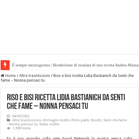
È sempre mezzogiorno | Bombolone di insalata di riso ricetta Andrea Maina
Home
/
Altre trasmissioni
/
Riso e bisi ricetta Lidia Bastianich da Senti che
fame – Nonna pensaci tu
Riso e bisi ricetta Lidia Bastianich da Senti
che fame – Nonna pensaci tu
04/05/2022
Altre trasmissioni
,
Immagini ricette
,
Primi piatti
,
Risotti
,
Senti che fame
- Nonna pensaci tu
,
Video ricette
1,999 Visite
Fa il suo esordio sulla rete Food Network la nostra amica Lidia