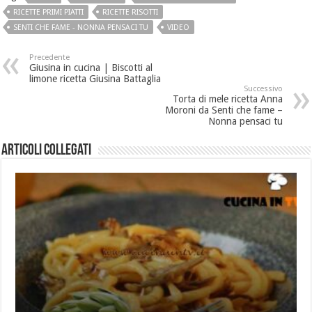
RICETTE PRIMI PIATTI
RICETTE RISOTTI
SENTI CHE FAME - NONNA PENSACI TU
VIDEO
Precedente
Giusina in cucina | Biscotti al
limone ricetta Giusina Battaglia
Successivo
Torta di mele ricetta Anna
Moroni da Senti che fame –
Nonna pensaci tu
Articoli collegati