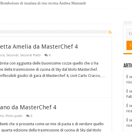
Bombolone di insalata di riso ricetta Andrea Mainardi
cetta Amelia da MasterChef 4
sce
,
Secondi
,
Secondi Piatti
0
mbrina con aggiunta delle buonissime cozze quello che ci ha
Arti
e della trasmissione di cucina di Sky dal titolo Masterchef.
inflessibili giudici di gara di Masterchef 4, cioè Carlo Cracco, …
È s
ris
È s
Fa
È s
efano da MasterChef 4
ric
imi
,
Primi piatti
0
È s
ienti che si presenta come un mix di pasta e di verdure quello
ric
quarta edizione della trasmissione di cucina di Sky dal titolo