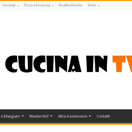
Secondi
Pizza e focaccia
Ricette Etniche
Dolci
 e Mangiato
Masterchef
Altre trasmissioni
Contatti