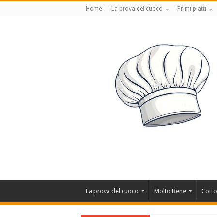
Home
La prova del cuoco
Primi piatti
La prova del cuoco
Molto Bene
Cotto