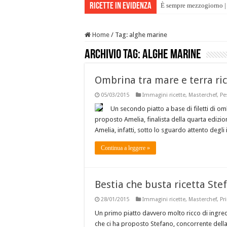
Ricette in evidenza
È sempre mezzogiorno | 
Home
/
Tag:
alghe marine
Archivio tag:
alghe marine
Ombrina tra mare e terra ri
05/03/2015
Immagini ricette
,
Masterchef
,
Pe
Un secondo piatto a base di filetti di o
proposto Amelia, finalista della quarta edizion
Amelia, infatti, sotto lo sguardo attento degli 
Continua a leggere »
Bestia che busta ricetta St
28/01/2015
Immagini ricette
,
Masterchef
,
Pr
Un primo piatto davvero molto ricco di ingred
che ci ha proposto Stefano, concorrente della 