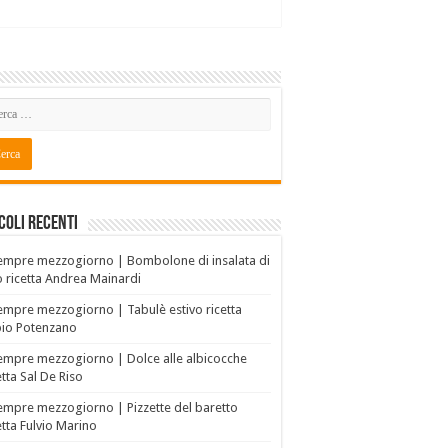
coli recenti
empre mezzogiorno | Bombolone di insalata di
o ricetta Andrea Mainardi
empre mezzogiorno | Tabulè estivo ricetta
bio Potenzano
empre mezzogiorno | Dolce alle albicocche
etta Sal De Riso
empre mezzogiorno | Pizzette del baretto
etta Fulvio Marino