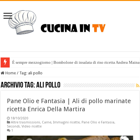
È sempre mezzogiorno | Bombolone di insalata di riso ricetta Andrea Maina
Home
/
Tag:
ali pollo
Archivio tag:
ali pollo
Pane Olio e Fantasia | Ali di pollo marinate
ricetta Enrica Della Martira
18/10/2020
Altre trasmissioni
,
Carne
,
Immagini ricette
,
Pane Olio e Fantasia
,
Secondi
,
Video ricette
1