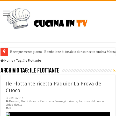
È sempre mezzogiorno | Bombolone di insalata di riso ricetta Andrea Maina
Home
/
Tag:
Ile Flottante
Archivio tag:
Ile Flottante
Ile Flottante ricetta Paquier La Prova del
Cuoco
28/10/2014
Dessert
,
Dolci
,
Grande Pasticceria
,
Immagini ricette
,
La prova del cuoco
,
Video ricette
0