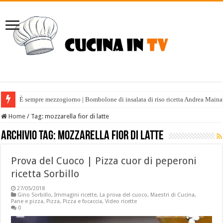
È sempre mezzogiorno | Bombolone di insalata di riso ricetta Andrea Maina
Home
/
Tag:
mozzarella fior di latte
Archivio tag:
mozzarella fior di latte
Prova del Cuoco | Pizza cuor di peperoni
ricetta Sorbillo
27/05/2018
Gino Sorbillo
,
Immagini ricette
,
La prova del cuoco
,
Maestri di Cucina
,
Pane e pizza
,
Pizza
,
Pizza e focaccia
,
Video ricette
0