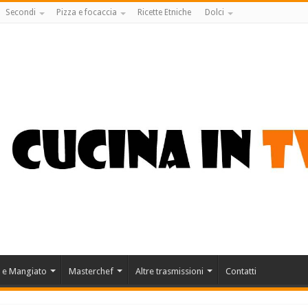
Secondi
Pizza e focaccia
Ricette Etniche
Dolci
 e Mangiato
Masterchef
Altre trasmissioni
Contatti