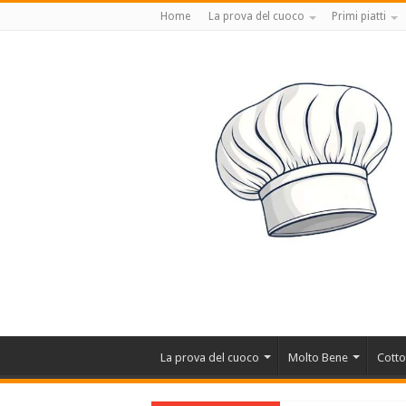
Home
La prova del cuoco
Primi piatti
La prova del cuoco
Molto Bene
Cotto