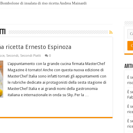
Bombolone di insalata di riso ricetta Andrea Mainardi
tti
a ricetta Ernesto Espinoza
sce
,
Secondi
,
Secondi Piatti
0
L’appuntamento con la grande cucina firmata MasterChef
Arti
Magazine è tornato! Anche con questa nuova edizione di
MasterChef Italia sono infatti tornati gli appuntamenti con
È s
le rubriche dedicate ai protagonisti della sesta stagione di
ris
MasterChef Italia e ai grandi nomi della gastronomia
È s
italiana e internazionale in onda su Sky. Per la …
Fa
È s
ric
È s
ric