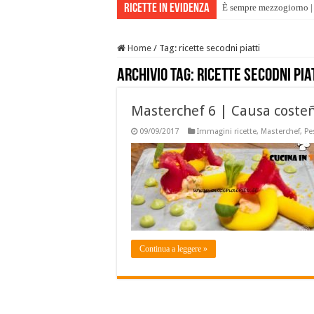
Ricette in evidenza
È sempre mezzogiorno | 
Home
/
Tag:
ricette secodni piatti
Archivio tag:
ricette secodni pia
Masterchef 6 | Causa costeñ
09/09/2017
Immagini ricette
,
Masterchef
,
Pe
Continua a leggere »