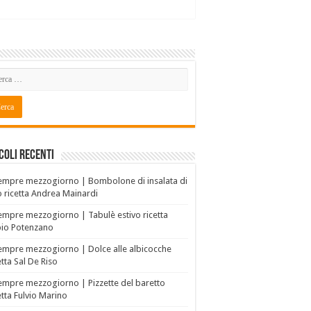
coli recenti
empre mezzogiorno | Bombolone di insalata di
o ricetta Andrea Mainardi
empre mezzogiorno | Tabulè estivo ricetta
bio Potenzano
empre mezzogiorno | Dolce alle albicocche
etta Sal De Riso
empre mezzogiorno | Pizzette del baretto
etta Fulvio Marino