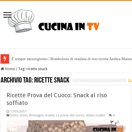
È sempre mezzogiorno | Bombolone di insalata di riso ricetta Andrea Maina
Home
/
Tag:
ricette snack
Archivio tag:
ricette snack
Ricette Prova del Cuoco: Snack al riso
soffiato
17/01/2017
Dolci
,
Dolci
,
Immagini ricette
,
La prova del cuoco
,
Video ricette
0