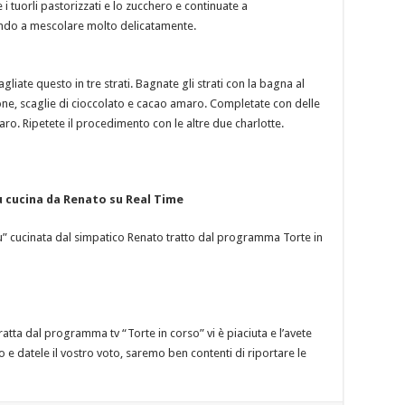
i tuorli pastorizzati e lo zucchero e continuate a
ndo a mescolare molto delicatamente.
agliate questo in tre strati. Bagnate gli strati con la bagna al
pone, scaglie di cioccolato e cacao amaro. Completate con delle
o. Ripetete il procedimento con le altre due charlotte.
sù cucina da Renato su Real Time
misù” cucinata dal simpatico Renato tratto dal programma Torte in
tratta dal programma tv “Torte in corso” vi è piaciuta e l’avete
o e datele il vostro voto, saremo ben contenti di riportare le