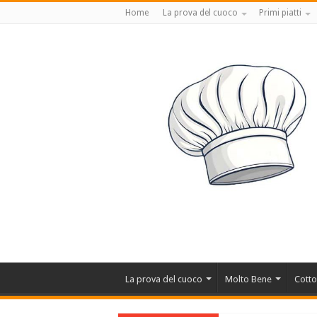
Home
La prova del cuoco
Primi piatti
La prova del cuoco
Molto Bene
Cotto