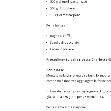
500 g di tuorli pastorizzati
500 g di zucchero
1.5 kg di mascarpone
Per la finitura
Bagna al caffè
Scaglie di cioccolato
Cacao in polvere
Procedimento della ricetta Charlotte di
Per la base
Montate nella planetaria gli albumi lo zucchero e
composto è montato aggiungete le farine nella
Imburrate tre stampi e cospargetele di zucche
già caldo a 160 gradi per 25 minuti circa.
Per la crema al mascarpone