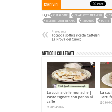
Condividi
Tags
CHARLOTTE
CHARLOTTE TIRAMISÙ
C
RICETTE TORTE RENATO
TIRAMISÙ
TORTE
Precedente
Focaccia soffice ricetta Cattelani
La Prova del Cuoco
Articoli collegati
La cucina delle monache |
La cuc
Paste tignate con panna al
Tartufi
caffè
28/04/
28/04/2026