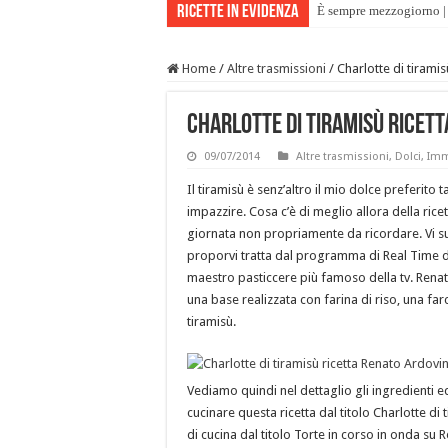
Ricette in evidenza
È sempre mezzogiorno | 
Home
/
Altre trasmissioni
/
Charlotte di tiramis
Charlotte di tiramisù ricett
09/07/2014
Altre trasmissioni
,
Dolci
,
Imm
Il tiramisù è senz’altro il mio dolce preferito 
impazzire. Cosa c’è di meglio allora della ricet
giornata non propriamente da ricordare. Vi s
proporvi tratta dal programma di Real Time da
maestro pasticcere più famoso della tv. Rena
una base realizzata con farina di riso, una fa
tiramisù.
Vediamo quindi nel dettaglio gli ingredienti e
cucinare questa ricetta dal titolo Charlotte di
di cucina dal titolo Torte in corso in onda su 