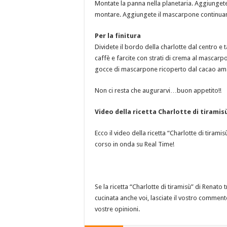
Montate la panna nella planetaria. Aggiungete 
montare. Aggiungete il mascarpone continua
Per la finitura
Dividete il bordo della charlotte dal centro e t
caffè e farcite con strati di crema al mascar
gocce di mascarpone ricoperto dal cacao amar
Non ci resta che augurarvi…buon appetito!!
Video della ricetta Charlotte di tirami
Ecco il video della ricetta “Charlotte di tira
corso in onda su Real Time!
Se la ricetta “Charlotte di tiramisù” di Renato 
cucinata anche voi, lasciate il vostro comment
vostre opinioni.