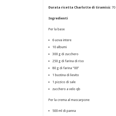
Durata ricetta Charlotte di tiramisù
: 70
Ingredienti
Per la base
6 uova intere
10 albumi
300 g di zucchero
250 g di farina di riso
80 g di farina “00”
1 bustina di lievito
1 pizzico di sale
zucchero a velo qb
Per la crema al mascarpone
500 ml di panna