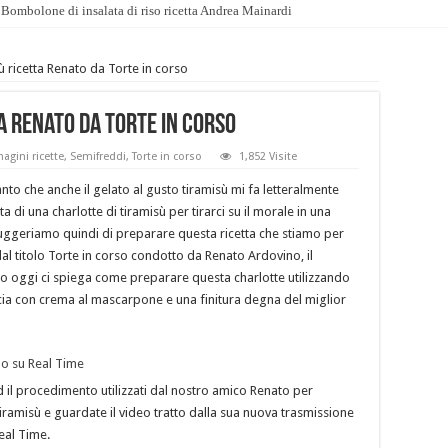
Bombolone di insalata di riso ricetta Andrea Mainardi
ù ricetta Renato da Torte in corso
a Renato da Torte in corso
agini ricette
,
Semifreddi
,
Torte in corso
1,852 Visite
tanto che anche il gelato al gusto tiramisù mi fa letteralmente
ta di una charlotte di tiramisù per tirarci su il morale in una
uggeriamo quindi di preparare questa ricetta che stiamo per
l titolo Torte in corso condotto da Renato Ardovino, il
to oggi ci spiega come preparare questa charlotte utilizzando
rcia con crema al mascarpone e una finitura degna del miglior
d il procedimento utilizzati dal nostro amico Renato per
 tiramisù e guardate il video tratto dalla sua nuova trasmissione
Real Time.