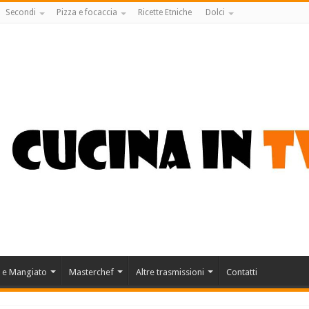
Secondi
Pizza e focaccia
Ricette Etniche
Dolci
 e Mangiato
Masterchef
Altre trasmissioni
Contatti