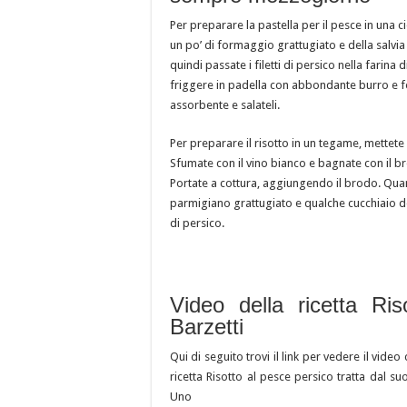
Per preparare la pastella per il pesce in una c
un po’ di formaggio grattugiato e della salvia 
quindi passate i filetti di persico nella farina
friggere in padella con abbondante burro e fogl
assorbente e salateli.
Per preparare il risotto in un tegame, mettete a 
Sfumate con il vino bianco e bagnate con il br
Portate a cottura, aggiungendo il brodo. Quan
parmigiano grattugiato e qualche cucchiaio del 
di persico.
Video della ricetta Ri
Barzetti
Qui di seguito trovi il link per vedere il video 
ricetta Risotto al pesce persico tratta dal
Uno