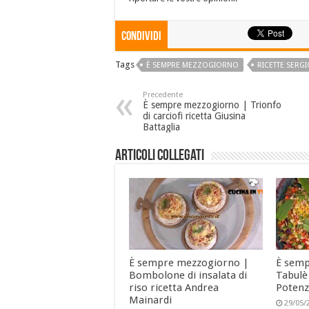
Condividi
Tags
È SEMPRE MEZZOGIORNO
RICETTE SERGI
Precedente
È sempre mezzogiorno | Trionfo
di carciofi ricetta Giusina
Battaglia
Articoli collegati
È sempre mezzogiorno |
È semp
Bombolone di insalata di
Tabulè 
riso ricetta Andrea
Poten
Mainardi
29/05/