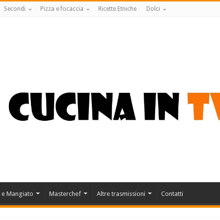
Secondi
Pizza e focaccia
Ricette Etniche
Dolci
 e Mangiato
Masterchef
Altre trasmissioni
Contatti