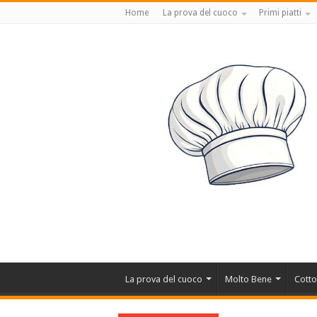
Home
La prova del cuoco
Primi piatti
La prova del cuoco
Molto Bene
Cotto