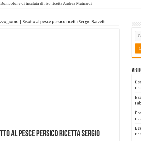
Bombolone di insalata di riso ricetta Andrea Mainardi
zogiorno | Risotto al pesce persico ricetta Sergio Barzetti
Arti
È s
ris
È s
Fa
È s
ric
È s
tto al pesce persico ricetta Sergio
ric