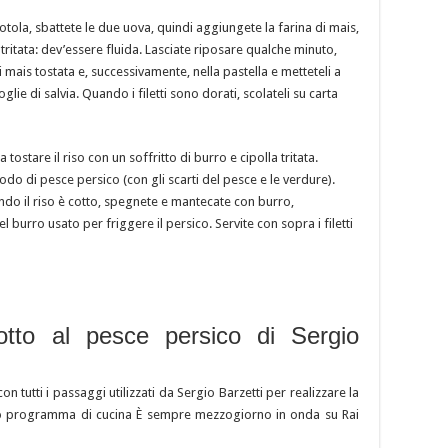
iotola, sbattete le due uova, quindi aggiungete la farina di mais,
tritata: dev’essere fluida. Lasciate riposare qualche minuto,
 di mais tostata e, successivamente, nella pastella e metteteli a
ie di salvia. Quando i filetti sono dorati, scolateli su carta
tostare il riso con un soffritto di burro e cipolla tritata.
odo di pesce persico (con gli scarti del pesce e le verdure).
do il riso è cotto, spegnete e mantecate con burro,
burro usato per friggere il persico. Servite con sopra i filetti
sotto al pesce persico di Sergio
con tutti i passaggi utilizzati da Sergio Barzetti per realizzare la
 suo programma di cucina È sempre mezzogiorno in onda su Rai