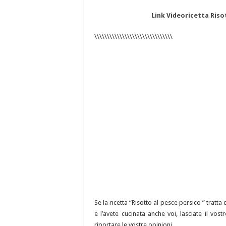
Link Videoricetta Riso
\\\\\\\\\\\\\\\\\\\\\\\\\\\\\\\
Se la ricetta “Risotto al pesce persico ” trat
e l’avete cucinata anche voi, lasciate il vo
riportare le vostre opinioni.