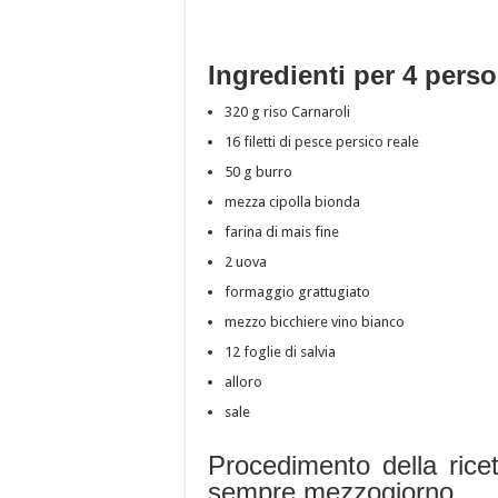
Ingredienti per 4 pers
320 g riso Carnaroli
16 filetti di pesce persico reale
50 g burro
mezza cipolla bionda
farina di mais fine
2 uova
formaggio grattugiato
mezzo bicchiere vino bianco
12 foglie di salvia
alloro
sale
Procedimento della rice
sempre mezzogiorno