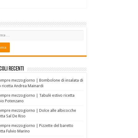
coli recenti
empre mezzogiorno | Bombolone di insalata di
o ricetta Andrea Mainardi
empre mezzogiorno | Tabulè estivo ricetta
bio Potenzano
empre mezzogiorno | Dolce alle albicocche
etta Sal De Riso
empre mezzogiorno | Pizzette del baretto
etta Fulvio Marino