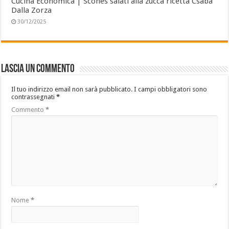
Cucina Economica | Scones salati alla zucca ricetta Csaba
Dalla Zorza
30/12/2025
Lascia un commento
Il tuo indirizzo email non sarà pubblicato.
I campi obbligatori sono
contrassegnati
*
Commento
*
Nome
*