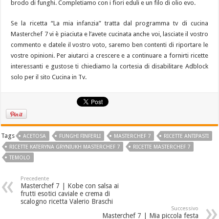
brodo di funghi. Completiamo con i fiori eduli e un filo di olio evo.
Se la ricetta “La mia infanzia” tratta dal programma tv di cucina
Masterchef 7 vi è piaciuta e l’avete cucinata anche voi, lasciate il vostro
commento e datele il vostro voto, saremo ben contenti di riportare le
vostre opinioni. Per aiutarci a crescere e a continuare a fornirti ricette
interessanti e gustose ti chiediamo la cortesia di disabilitare Adblock
solo per il sito Cucina in Tv.
Tags
ACETOSA
FUNGHI FINFERLI
MASTERCHEF 7
RICETTE ANTIPASTI
RICETTE KATERYNA GRYNIUKH MASTERCHEF 7
RICETTE MASTERCHEF 7
TEMOLO
Precedente
Masterchef 7 | Kobe con salsa ai
frutti esotici caviale e crema di
scalogno ricetta Valerio Braschi
Successivo
Masterchef 7 | Mia piccola festa