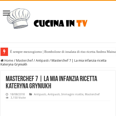
È sempre mezzogiorno | Bombolone di insalata di riso ricetta Andrea Maina
Home
/
Masterchef
/
Antipasti
/
Masterchef 7 | La mia infanzia ricetta
Kateryna Gryniukh
Masterchef 7 | La mia infanzia ricetta
Kateryna Gryniukh
18/08/2018
Antipasti
,
Antipasti
,
Immagini ricette
,
Masterchef
3,150 Visite