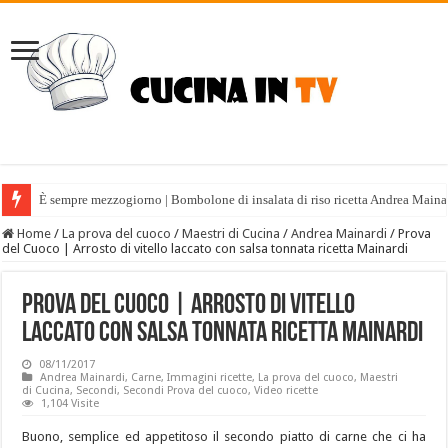
È sempre mezzogiorno | Bombolone di insalata di riso ricetta Andrea Maina
Home
/
La prova del cuoco
/
Maestri di Cucina
/
Andrea Mainardi
/
Prova
del Cuoco | Arrosto di vitello laccato con salsa tonnata ricetta Mainardi
Prova del Cuoco | Arrosto di vitello
laccato con salsa tonnata ricetta Mainardi
08/11/2017
Andrea Mainardi
,
Carne
,
Immagini ricette
,
La prova del cuoco
,
Maestri
di Cucina
,
Secondi
,
Secondi Prova del cuoco
,
Video ricette
1,104 Visite
Buono, semplice ed appetitoso il secondo piatto di carne che ci ha