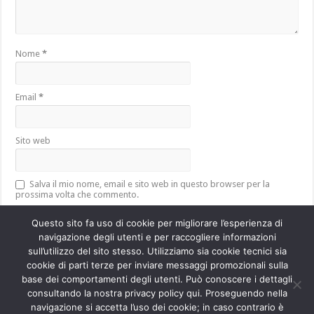
Nome
*
Email
*
Sito web
Salva il mio nome, email e sito web in questo browser per la
prossima volta che commento.
Questo sito fa uso di cookie per migliorare l’esperienza di
navigazione degli utenti e per raccogliere informazioni
sull’utilizzo del sito stesso. Utilizziamo sia cookie tecnici sia
Questo sito utilizza Akismet per ridurre lo spam.
Scopri come vengono
cookie di parti terze per inviare messaggi promozionali sulla
elaborati i dati derivati dai commenti
.
base dei comportamenti degli utenti. Può conoscere i dettagli
consultando la nostra privacy policy qui. Proseguendo nella
navigazione si accetta l’uso dei cookie; in caso contrario è
Powered by
WordPress
| Designed by
TieLabs