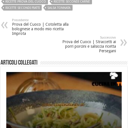
RICETTE PROVA DEL CUOCO
RICETTE SECONDI CARNE
RICETTE SECONDI PIATTI
SALSA TONNATA
Precedente
Prova del Cuoco | Cotoletta alla
bolognese a modo mio ricetta
Improta
Successivo
Prova del Cuoco | Straccetti ai
porri porcini e salsiccia ricetta
Persegani
Articoli collegati