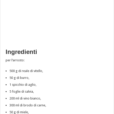
Ingredienti
per l’arrosto:
500 g di reale di vitello,
50 g di burro,
1 spicchio di aglio,
5 foglie di salvia,
200 ml di vino bianco,
300 ml di brodo di carne,
50 g di miele,