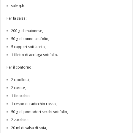
sale q.b.
Per la salsa:
200 g di maionese,
50 g di tonno sott’olio,
5 capperi sott’aceto,
1 filetto di acciuga sott’olio.
Per il contorno:
2 cipollotti,
2 carote,
1 finocchio,
1 cespo di radicchio rosso,
50 g di pomodori secchi sott’olio,
2 zucchine
20 ml di salsa di soia,