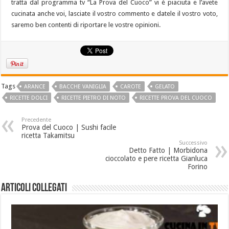
tratta dal programma tv “La Prova del Cuoco” vi è piaciuta e l’avete
cucinata anche voi, lasciate il vostro commento e datele il vostro voto,
saremo ben contenti di riportare le vostre opinioni.
Tags
ARANCE
BACCHE VANIGLIA
CAROTE
GELATO
RICETTE DOLCI
RICETTE PIETRO DI NOTO
RICETTE PROVA DEL CUOCO
Precedente
Prova del Cuoco | Sushi facile
ricetta Takamitsu
Successivo
Detto Fatto | Morbidona
cioccolato e pere ricetta Gianluca
Forino
Articoli collegati