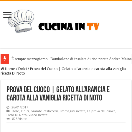
È sempre mezzogiorno | Bombolone di insalata di riso ricetta Andrea Maina
Home
/
Dolci
/
Prova del Cuoco | Gelato all’arancia e carota alla vaniglia
ricetta Di Noto
Prova del Cuoco | Gelato all’arancia e
carota alla vaniglia ricetta Di Noto
26/01/2017
Dolci
,
Dolci
,
Grande Pasticceria
,
Immagini ricette
,
La prova del cuoco
,
Piero Di Noto
,
Video ricette
825 Visite