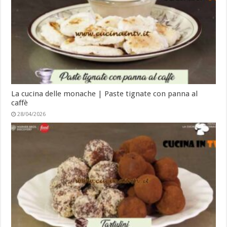
La cucina delle monache | Paste tignate con panna al
caffè
28/04/2026