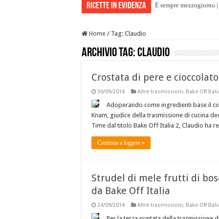
Ricette in evidenza
È sempre mezzogiorno | 
Home
/
Tag:
Claudio
Archivio tag:
Claudio
Crostata di pere e cioccolato
30/09/2014
Altre trasmissioni
,
Bake Off Itali
Adoperando come ingredienti base il cio
Knam, giudice della trasmissione di cucina de
Time dal titolo Bake Off Italia 2, Claudio ha r
Continua a leggere »
Strudel di mele frutti di bos
da Bake Off Italia
24/09/2014
Altre trasmissioni
,
Bake Off Itali
Per la terza puntata della trasmissione 