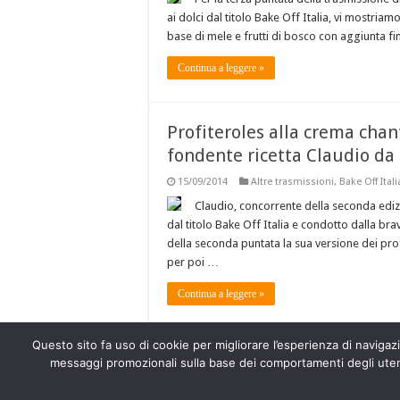
ai dolci dal titolo Bake Off Italia, vi mostriam
base di mele e frutti di bosco con aggiunta fi
Continua a leggere »
Profiteroles alla crema chant
fondente ricetta Claudio da 
15/09/2014
Altre trasmissioni
,
Bake Off Itali
Claudio, concorrente della seconda ediz
dal titolo Bake Off Italia e condotto dalla br
della seconda puntata la sua versione dei prof
per poi …
Continua a leggere »
Questo sito fa uso di cookie per migliorare l’esperienza di navigazio
messaggi promozionali sulla base dei comportamenti degli utenti