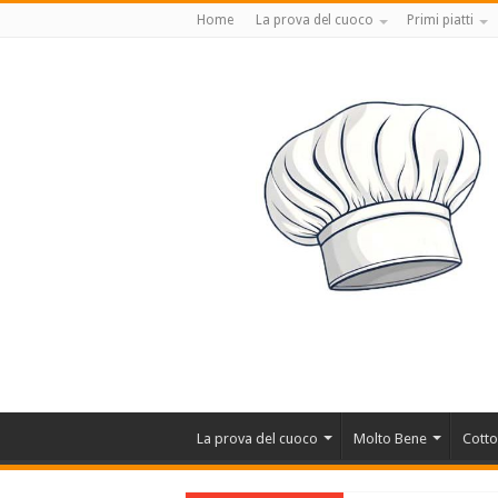
Home
La prova del cuoco
Primi piatti
La prova del cuoco
Molto Bene
Cotto