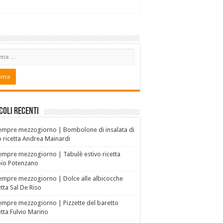
coli recenti
empre mezzogiorno | Bombolone di insalata di
o ricetta Andrea Mainardi
empre mezzogiorno | Tabulè estivo ricetta
bio Potenzano
empre mezzogiorno | Dolce alle albicocche
etta Sal De Riso
empre mezzogiorno | Pizzette del baretto
etta Fulvio Marino