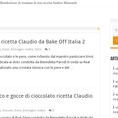
Bombolone di insalata di riso ricetta Andrea Mainardi
 ricetta Claudio da Bake Off Italia 2
a
,
Dolci
,
Immagini ricette
,
Torte
0
ccolato e le pere, come richiesto dal maestro pasticcere Ernst
Arti
dicata ai dolci condotta da Benedetta Parodi in onda su Real
ealizzato una crostata classica con le pere e del …
È s
ris
È s
Fa
È s
co e gocce di cioccolato ricetta Claudio
ric
È s
a
,
Dessert
,
Dolci
,
Immagini ricette
0
ric
di cucina di Real Time condotta da Benedetta Parodi e dedicata