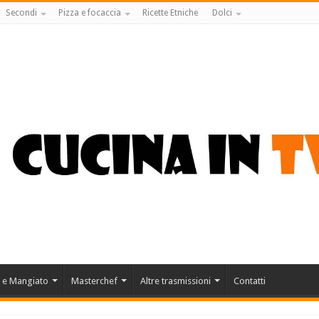
Secondi
Pizza e focaccia
Ricette Etniche
Dolci
 e Mangiato
Masterchef
Altre trasmissioni
Contatti