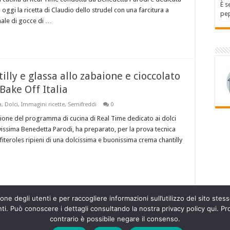
È s
o oggi la ricetta di Claudio dello strudel con una farcitura a
pep
nale di gocce di …
illy e glassa allo zabaione e cioccolato
Bake Off Italia
a
,
Dolci
,
Immagini ricette
,
Semifreddi
0
ione del programma di cucina di Real Time dedicato ai dolci
avissima Benedetta Parodi, ha preparato, per la prova tecnica
iteroles ripieni di una dolcissima e buonissima crema chantilly
ne degli utenti e per raccogliere informazioni sull’utilizzo del sito stesso
. Può conoscere i dettagli consultando la nostra privacy policy qui. Pro
contrario è possibile negare il consenso.