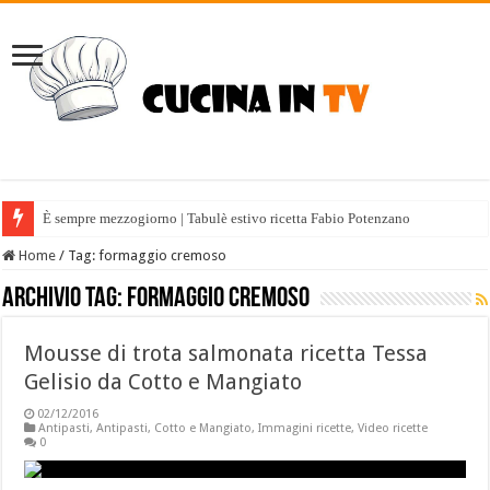
È sempre mezzogiorno | Tabulè estivo ricetta Fabio Potenzano
Home
/
Tag:
formaggio cremoso
Archivio tag:
formaggio cremoso
Mousse di trota salmonata ricetta Tessa
Gelisio da Cotto e Mangiato
02/12/2016
Antipasti
,
Antipasti
,
Cotto e Mangiato
,
Immagini ricette
,
Video ricette
0