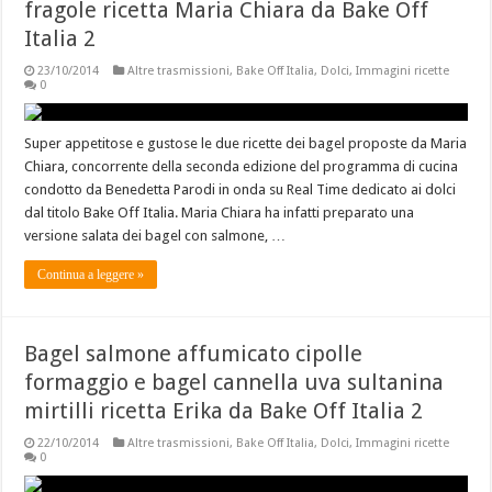
fragole ricetta Maria Chiara da Bake Off
Italia 2
23/10/2014
Altre trasmissioni
,
Bake Off Italia
,
Dolci
,
Immagini ricette
0
Super appetitose e gustose le due ricette dei bagel proposte da Maria
Chiara, concorrente della seconda edizione del programma di cucina
condotto da Benedetta Parodi in onda su Real Time dedicato ai dolci
dal titolo Bake Off Italia. Maria Chiara ha infatti preparato una
versione salata dei bagel con salmone, …
Continua a leggere »
Bagel salmone affumicato cipolle
formaggio e bagel cannella uva sultanina
mirtilli ricetta Erika da Bake Off Italia 2
22/10/2014
Altre trasmissioni
,
Bake Off Italia
,
Dolci
,
Immagini ricette
0