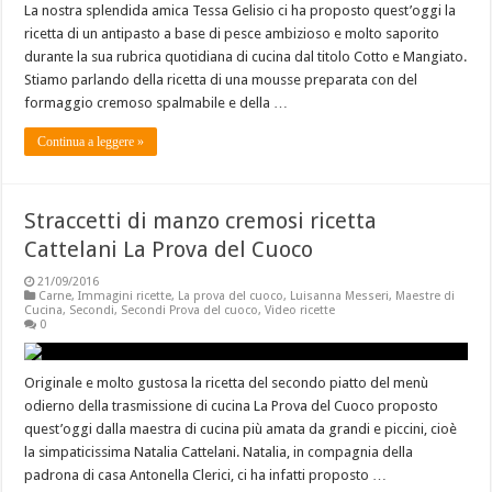
La nostra splendida amica Tessa Gelisio ci ha proposto quest’oggi la
ricetta di un antipasto a base di pesce ambizioso e molto saporito
durante la sua rubrica quotidiana di cucina dal titolo Cotto e Mangiato.
Stiamo parlando della ricetta di una mousse preparata con del
formaggio cremoso spalmabile e della …
Continua a leggere »
Straccetti di manzo cremosi ricetta
Cattelani La Prova del Cuoco
21/09/2016
Carne
,
Immagini ricette
,
La prova del cuoco
,
Luisanna Messeri
,
Maestre di
Cucina
,
Secondi
,
Secondi Prova del cuoco
,
Video ricette
0
Originale e molto gustosa la ricetta del secondo piatto del menù
odierno della trasmissione di cucina La Prova del Cuoco proposto
quest’oggi dalla maestra di cucina più amata da grandi e piccini, cioè
la simpaticissima Natalia Cattelani. Natalia, in compagnia della
padrona di casa Antonella Clerici, ci ha infatti proposto …