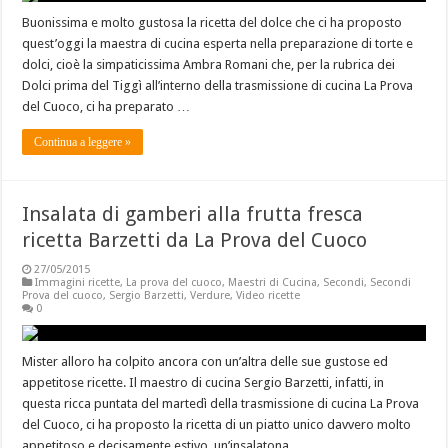
Buonissima e molto gustosa la ricetta del dolce che ci ha proposto
quest’oggi la maestra di cucina esperta nella preparazione di torte e
dolci, cioè la simpaticissima Ambra Romani che, per la rubrica dei
Dolci prima del Tiggì all’interno della trasmissione di cucina La Prova
del Cuoco, ci ha preparato …
Continua a leggere »
Insalata di gamberi alla frutta fresca
ricetta Barzetti da La Prova del Cuoco
27/05/2015
Immagini ricette
,
La prova del cuoco
,
Maestri di Cucina
,
Secondi
,
Secondi
Prova del cuoco
,
Sergio Barzetti
,
Verdure
,
Video ricette
0
Mister alloro ha colpito ancora con un’altra delle sue gustose ed
appetitose ricette. Il maestro di cucina Sergio Barzetti, infatti, in
questa ricca puntata del martedì della trasmissione di cucina La Prova
del Cuoco, ci ha proposto la ricetta di un piatto unico davvero molto
appetitoso e decisamente estivo, un’insalatona …