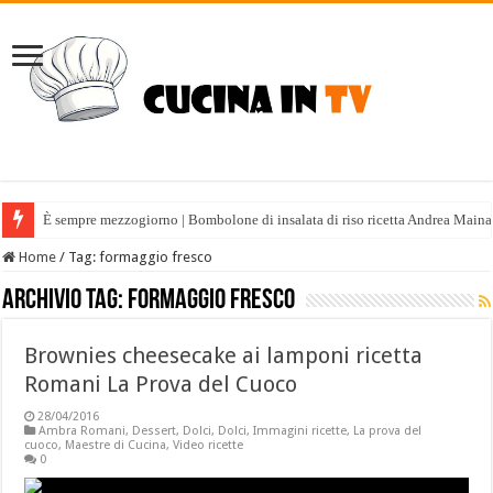
È sempre mezzogiorno | Bombolone di insalata di riso ricetta Andrea Maina
Home
/
Tag:
formaggio fresco
Archivio tag:
formaggio fresco
Brownies cheesecake ai lamponi ricetta
Romani La Prova del Cuoco
28/04/2016
Ambra Romani
,
Dessert
,
Dolci
,
Dolci
,
Immagini ricette
,
La prova del
cuoco
,
Maestre di Cucina
,
Video ricette
0