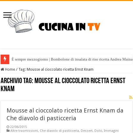
È sempre mezzogiorno | Bombolone di insalata di riso ricetta Andrea Maina
Home
/
Tag:
Mousse al cioccolato ricetta Ernst Knam
Archivio tag:
Mousse al cioccolato ricetta Ernst
Knam
Mousse al cioccolato ricetta Ernst Knam da
Che diavolo di pasticceria
22/06/2015
Altre trasmissioni
,
Che diavolo di pasticceria
,
Dessert
,
Dolci
,
Immagini