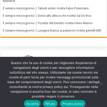
Mainardi
È sempre mezzogiorno | Tabulè estivo ricetta Fabio Potenzano
È sempre mezzogiorno | Dolce alle albicocche ricetta Sal De Riso
È sempre mezzogiorno | Pizzette del baretto ricetta Fulvio Marino
È sempre mezzogiorno | Lasagna bianca ai peperoni ricetta gemelli Billi
Questo sito fa uso di cookie per migliorare l’esperienza di
navigazione degli utenti e per raccogliere informazioni
sull’utilizzo del sito stesso. Utilizziamo sia cookie tecnici sia
cookie di parti terze per inviare messaggi promozionali sulla
base dei comportamenti degli utenti. Può conoscere i dettagli
consultando la nostra privacy policy qui. Proseguendo nella
navigazione si accetta l’uso dei cookie; in caso contrario è
Powered by
WordPress
| Designed by
TieLabs
possibile negare il consenso.
Accetta
Rifiuta
Privacy policy
© Copyright 2026, All Rights Reserved.