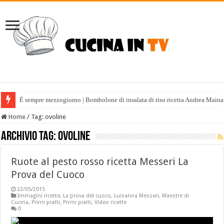
È sempre mezzogiorno | Bombolone di insalata di riso ricetta Andrea Maina
Home
/
Tag:
ovoline
Archivio tag:
ovoline
Ruote al pesto rosso ricetta Messeri La
Prova del Cuoco
22/05/2015
Immagini ricette
,
La prova del cuoco
,
Luisanna Messeri
,
Maestre di
Cucina
,
Primi piatti
,
Primi piatti
,
Video ricette
0