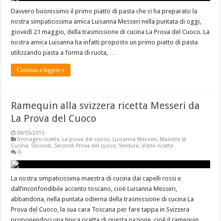
Davvero buonissimo il primo piatto di pasta che ci ha preparato la
nostra simpaticissima amica Luisanna Messeri nella puntata di oggi,
giovedì 21 maggio, della trasmissione di cucina La Prova del Cuoco. La
nostra amica Luisanna ha infatti proposto un primo piatto di pasta
utilizzando pasta a forma di ruota, …
Continua a leggere »
Ramequin alla svizzera ricetta Messeri da
La Prova del Cuoco
08/05/2015
Immagini ricette
,
La prova del cuoco
,
Luisanna Messeri
,
Maestre di
Cucina
,
Secondi
,
Secondi Prova del cuoco
,
Verdure
,
Video ricette
0
La nostra simpaticissima maestra di cucina dai capelli rossi e
dall’inconfondibile accento toscano, cioè Luisanna Messeri,
abbandona, nella puntata odierna della trasmissione di cucina La
Prova del Cuoco, la sua cara Toscana per fare tappa in Svizzera
proponendoci una tipica ricetta di questa nazione, cioè il ramequin