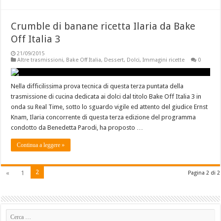
Crumble di banane ricetta Ilaria da Bake
Off Italia 3
21/09/2015
Altre trasmissioni
,
Bake Off Italia
,
Dessert
,
Dolci
,
Immagini ricette
0
Nella difficilissima prova tecnica di questa terza puntata della
trasmissione di cucina dedicata ai dolci dal titolo Bake Off Italia 3 in
onda su Real Time, sotto lo sguardo vigile ed attento del giudice Ernst
Knam, Ilaria concorrente di questa terza edizione del programma
condotto da Benedetta Parodi, ha proposto …
Continua a leggere »
2
«
1
Pagina 2 di 2