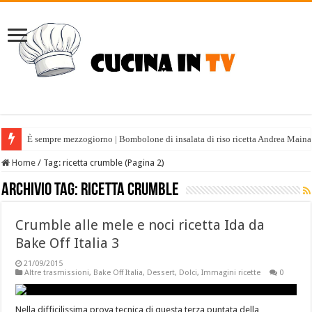
È sempre mezzogiorno | Bombolone di insalata di riso ricetta Andrea Maina
Home
/
Tag:
ricetta crumble
(Pagina 2)
Archivio tag:
ricetta crumble
Crumble alle mele e noci ricetta Ida da
Bake Off Italia 3
21/09/2015
Altre trasmissioni
,
Bake Off Italia
,
Dessert
,
Dolci
,
Immagini ricette
0
Nella difficilissima prova tecnica di questa terza puntata della