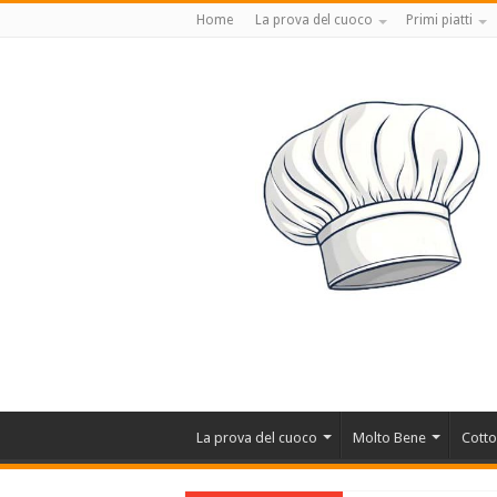
Home
La prova del cuoco
Primi piatti
La prova del cuoco
Molto Bene
Cotto