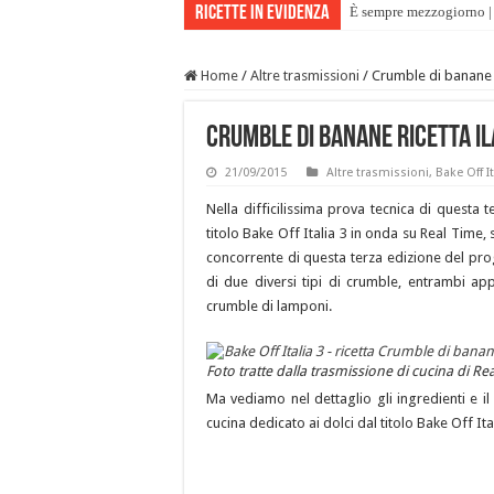
Ricette in evidenza
È sempre mezzogiorno | 
Home
/
Altre trasmissioni
/
Crumble di banane r
Crumble di banane ricetta Ila
21/09/2015
Altre trasmissioni
,
Bake Off It
Nella difficilissima prova tecnica di questa 
titolo Bake Off Italia 3 in onda su Real Time, 
concorrente di questa terza edizione del pr
di due diversi tipi di crumble, entrambi app
crumble di lamponi.
Foto tratte dalla trasmissione di cucina di Real
Ma vediamo nel dettaglio gli ingredienti e il
cucina dedicato ai dolci dal titolo Bake Off I