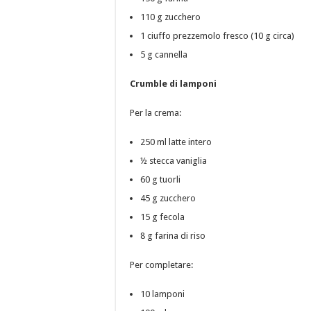
110 g zucchero
1 ciuffo prezzemolo fresco (10 g circa)
5 g cannella
Crumble di lamponi
Per la crema:
250 ml latte intero
½ stecca vaniglia
60 g tuorli
45 g zucchero
15 g fecola
8 g farina di riso
Per completare:
10 lamponi