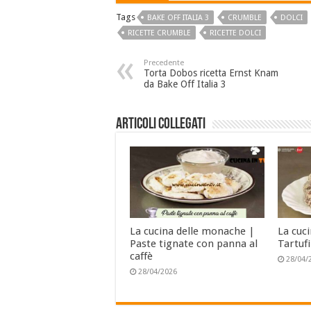
Tags
BAKE OFF ITALIA 3
CRUMBLE
DOLCI
RICETTE CRUMBLE
RICETTE DOLCI
Precedente
Torta Dobos ricetta Ernst Knam
da Bake Off Italia 3
Articoli collegati
La cucina delle monache |
La cuc
Paste tignate con panna al
Tartufi
caffè
28/04/
28/04/2026