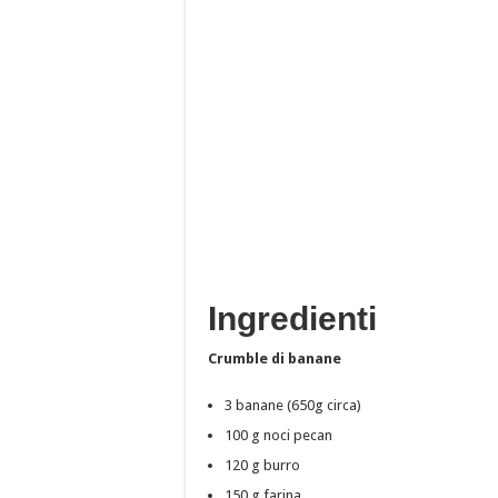
Ingredienti
Crumble di banane
3 banane (650g circa)
100 g noci pecan
120 g burro
150 g farina