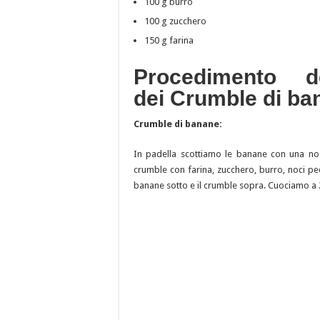
100 g burro
100 g zucchero
150 g farina
Procedimento de
dei Crumble di ba
Crumble di banane:
In padella scottiamo le banane con una noc
crumble con farina, zucchero, burro, noci pec
banane sotto e il crumble sopra. Cuociamo a 