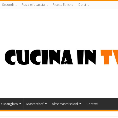
Secondi
Pizza e focaccia
Ricette Etniche
Dolci
 e Mangiato
Masterchef
Altre trasmissioni
Contatti