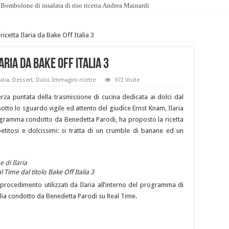
Bombolone di insalata di riso ricetta Andrea Mainardi
icetta Ilaria da Bake Off Italia 3
ria da Bake Off Italia 3
alia
,
Dessert
,
Dolci
,
Immagini ricette
972 Visite
terza puntata della trasmissione di cucina dedicata ai dolci dal
sotto lo sguardo vigile ed attento del giudice Ernst Knam, Ilaria
ogramma condotto da Benedetta Parodi, ha proposto la ricetta
etitosi e dolcissimi: si tratta di un crumble di banane ed un
 Time dal titolo Bake Off Italia 3
 procedimento utilizzati da Ilaria all’interno del programma di
talia condotto da Benedetta Parodi su Real Time.