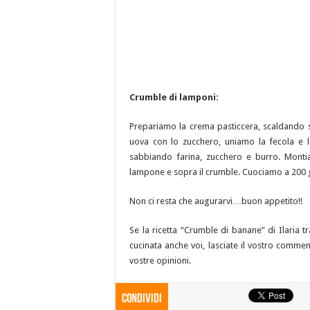
Crumble di lamponi:
Prepariamo la crema pasticcera, scaldando su
uova con lo zucchero, uniamo la fecola e l
sabbiando farina, zucchero e burro. Monti
lampone e sopra il crumble. Cuociamo a 200 g
Non ci resta che augurarvi…buon appetito!!
Se la ricetta “Crumble di banane” di Ilaria t
cucinata anche voi, lasciate il vostro commen
vostre opinioni.
Condividi