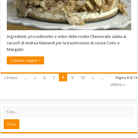
Ingredienti, procedimento e video della ricetta Cheesecake salata ai
carciofi di Andrea Mainardi per la trasmissione di cucina Cotto e
Mangiato
Continua a leggere »
8
« Primo
...
«
6
7
9
10
»
...
Pagina 8 di 14
Ultimo »