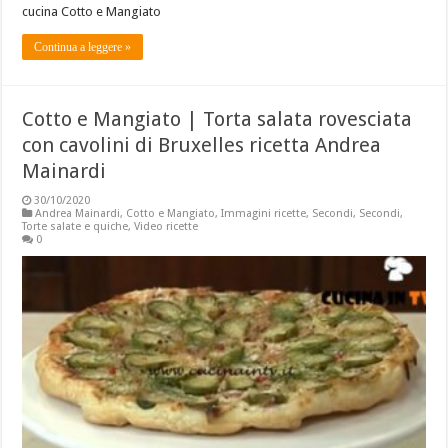
cucina Cotto e Mangiato
Continua a leggere »
Cotto e Mangiato | Torta salata rovesciata
con cavolini di Bruxelles ricetta Andrea
Mainardi
30/10/2020
Andrea Mainardi
,
Cotto e Mangiato
,
Immagini ricette
,
Secondi
,
Secondi
,
Torte salate e quiche
,
Video ricette
0