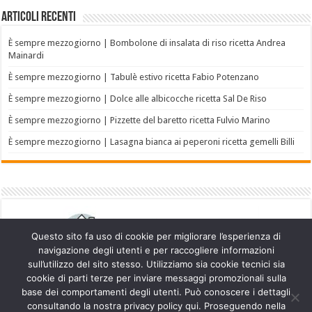
Articoli recenti
È sempre mezzogiorno | Bombolone di insalata di riso ricetta Andrea
Mainardi
È sempre mezzogiorno | Tabulè estivo ricetta Fabio Potenzano
È sempre mezzogiorno | Dolce alle albicocche ricetta Sal De Riso
È sempre mezzogiorno | Pizzette del baretto ricetta Fulvio Marino
È sempre mezzogiorno | Lasagna bianca ai peperoni ricetta gemelli Billi
Questo sito fa uso di cookie per migliorare l’esperienza di
navigazione degli utenti e per raccogliere informazioni
sull’utilizzo del sito stesso. Utilizziamo sia cookie tecnici sia
cookie di parti terze per inviare messaggi promozionali sulla
base dei comportamenti degli utenti. Può conoscere i dettagli
consultando la nostra privacy policy qui. Proseguendo nella