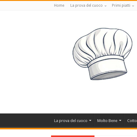
Home
La prova del cuoco
Primi piatti
La prova del cuoco
Molto Bene
Cotto