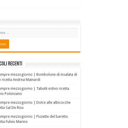
coli recenti
empre mezzogiorno | Bombolone di insalata di
o ricetta Andrea Mainardi
empre mezzogiorno | Tabulè estivo ricetta
bio Potenzano
empre mezzogiorno | Dolce alle albicocche
etta Sal De Riso
empre mezzogiorno | Pizzette del baretto
etta Fulvio Marino