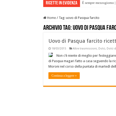
Ricette in evidenza
È sempre mezzogiorno | 
Home
/
Tag:
uovo di Pasqua farcito
Archivio tag:
uovo di Pasqua far
Uovo di Pasqua farcito ricett
18/03/2015
Altre trasmissioni
,
Dolci
,
Dolci d
Non c’è niente di meglio per festeggiar
di Pasqua magari fatto a casa seguendo la rice
Moroni nel corso della puntata di martedì dell
Continua a leggere »