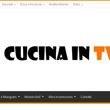
Secondi
Pizza e focaccia
Ricette Etniche
Dolci
 e Mangiato
Masterchef
Altre trasmissioni
Contatti