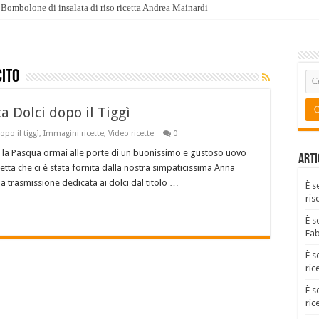
Bombolone di insalata di riso ricetta Andrea Mainardi
cito
a Dolci dopo il Tiggì
opo il tiggì
,
Immagini ricette
,
Video ricette
0
e la Pasqua ormai alle porte di un buonissimo e gustoso uovo
Arti
tta che ci è stata fornita dalla nostra simpaticissima Anna
a trasmissione dedicata ai dolci dal titolo …
È s
ris
È s
Fa
È s
ric
È s
ric