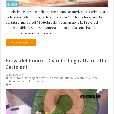
Buonissime e sfiziose le ricette che hanno caratterizzato la prima parte
della sfida della rubrica dal titolo Gara dei Cuochi che ha aperto la
puntata di mercoledì 18 ottobre della trasmissione La Prova del
Cuoco. A sfidarsi sono stati Ambra Romani per la squadra del
pomodoro rosso e chef Cesare …
Continua a leggere »
Prova del Cuoco | Ciambella giraffa ricetta
Cattelani
18/10/2017
Dolci
,
Dolci
,
Immagini ricette
,
La prova del cuoco
,
Maestre di Cucina
,
Natalia Cattelani
,
Torte
,
Video ricette
0