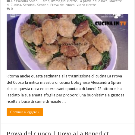
Alessandra Spisni
,
Carne
,
Immagini ricette
,
La prova del cuoco
,
Maestre
di Cucina
,
Secondi
,
Secondi Prova del cuoco
,
Video ricette
0
Ritorna anche questa settimana alla trasmissione di cucina La Prova
del Cuoco la mitica maestra di cucina bolognese Alessandra Spisni
che, in questa ricca ed interessante puntata di lunedì 23 ottobre, ha
lasciato la sua amata sfoglia per proporci una buonissima e gustosa
ricetta a base di carne di maiale …
Continua a leggere »
Prova del Cuoco | Uovo alla Benedict