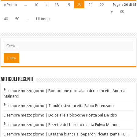
20
« Primo
...
10
«
18
19
21
22
Pagina 20 di 61
»
30
40
50
...
Ultimo »
Articoli recenti
È sempre mezzogiorno | Bombolone di insalata di riso ricetta Andrea
Mainardi
È sempre mezzogiorno | Tabulè estivo ricetta Fabio Potenzano
È sempre mezzogiorno | Dolce alle albicocche ricetta Sal De Riso
È sempre mezzogiorno | Pizzette del baretto ricetta Fulvio Marino
È sempre mezzogiorno | Lasagna bianca ai peperoni ricetta gemelli Billi