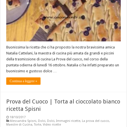
Buonissima la ricetta che ci ha proposto la nostra bravissima amica
Natalia Cattelani, la maestra di cucina più amata da grandi e piccini
della trasmissione di cucina La Prova del cuoco, nel corso della
puntata odierna di lunedì 16 ottobre. Natalia ci ha infatti preparato un
buonissimo e gustoso dolce …
Continua a leggere »
Prova del Cuoco | Torta al cioccolato bianco
ricetta Spisni
18/10/2017
Alessandra Spisni
,
Dolci
,
Dolci
,
Immagini ricette
,
La prova del cuoco
,
Maestre di Cucina
,
Torte
,
Video ricette