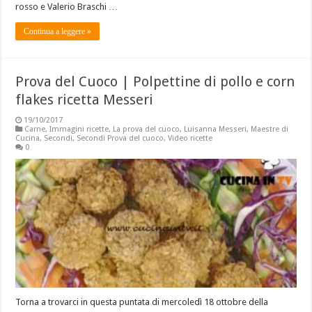
rosso e Valerio Braschi …
Continua a leggere »
Prova del Cuoco | Polpettine di pollo e corn
flakes ricetta Messeri
19/10/2017
Carne
,
Immagini ricette
,
La prova del cuoco
,
Luisanna Messeri
,
Maestre di
Cucina
,
Secondi
,
Secondi Prova del cuoco
,
Video ricette
0
Torna a trovarci in questa puntata di mercoledì 18 ottobre della