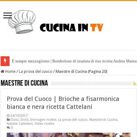
È sempre mezzogiorno | Bombolone di insalata di riso ricetta Andrea Maina
Home
/
La prova del cuoco
/
Maestre di Cucina (Pagina 20)
Maestre di Cucina
Prova del Cuoco | Brioche a fisarmonica
bianca e nera ricetta Cattelani
24/10/2017
Dolci
,
Dolci
,
Immagini ricette
,
La prova del cuoco
,
Maestre di Cucina
,
Natalia Cattelani
,
Video ricette
0