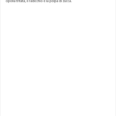
cipolla tritata, il radicchio e la polpa di zucca.