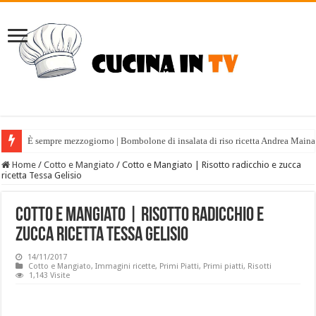
È sempre mezzogiorno | Bombolone di insalata di riso ricetta Andrea Maina
Home
/
Cotto e Mangiato
/
Cotto e Mangiato | Risotto radicchio e zucca
ricetta Tessa Gelisio
Cotto e Mangiato | Risotto radicchio e
zucca ricetta Tessa Gelisio
14/11/2017
Cotto e Mangiato
,
Immagini ricette
,
Primi Piatti
,
Primi piatti
,
Risotti
1,143 Visite