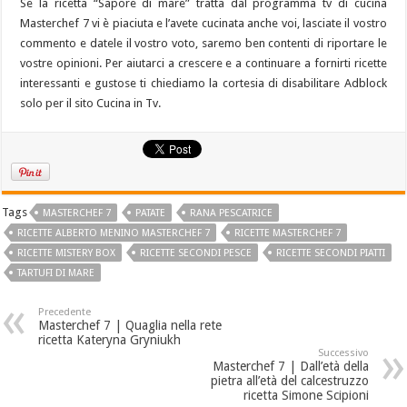
Se la ricetta “Sapore di mare” tratta dal programma tv di cucina
Masterchef 7 vi è piaciuta e l’avete cucinata anche voi, lasciate il vostro
commento e datele il vostro voto, saremo ben contenti di riportare le
vostre opinioni. Per aiutarci a crescere e a continuare a fornirti ricette
interessanti e gustose ti chiediamo la cortesia di disabilitare Adblock
solo per il sito Cucina in Tv.
Tags
MASTERCHEF 7
PATATE
RANA PESCATRICE
RICETTE ALBERTO MENINO MASTERCHEF 7
RICETTE MASTERCHEF 7
RICETTE MISTERY BOX
RICETTE SECONDI PESCE
RICETTE SECONDI PIATTI
TARTUFI DI MARE
Precedente
Masterchef 7 | Quaglia nella rete
ricetta Kateryna Gryniukh
Successivo
Masterchef 7 | Dall’età della
pietra all’età del calcestruzzo
ricetta Simone Scipioni