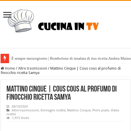
È sempre mezzogiorno | Bombolone di insalata di riso ricetta Andrea Maina
Home
/
Altre trasmissioni
/
Mattino Cinque | Cous cous al profumo di
finocchio ricetta Samya
Mattino Cinque | Cous cous al profumo di
finocchio ricetta Samya
28/10/2020
Altre trasmissioni
,
Immagini ricette
,
Mattino Cinque
,
Primi piatti
,
Video
ricette
1,915 Visite