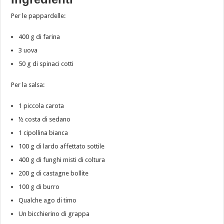
Per le pappardelle:
400 g di farina
3 uova
50 g di spinaci cotti
Per la salsa:
1 piccola carota
½ costa di sedano
1 cipollina bianca
100 g di lardo affettato sottile
400 g di funghi misti di coltura
200 g di castagne bollite
100 g di burro
Qualche ago di timo
Un bicchierino di grappa