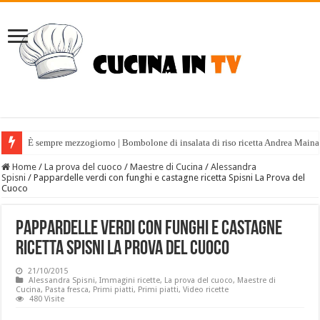
È sempre mezzogiorno | Bombolone di insalata di riso ricetta Andrea Maina
Home
/
La prova del cuoco
/
Maestre di Cucina
/
Alessandra
Spisni
/
Pappardelle verdi con funghi e castagne ricetta Spisni La Prova del
Cuoco
Pappardelle verdi con funghi e castagne
ricetta Spisni La Prova del Cuoco
21/10/2015
Alessandra Spisni
,
Immagini ricette
,
La prova del cuoco
,
Maestre di
Cucina
,
Pasta fresca
,
Primi piatti
,
Primi piatti
,
Video ricette
480 Visite