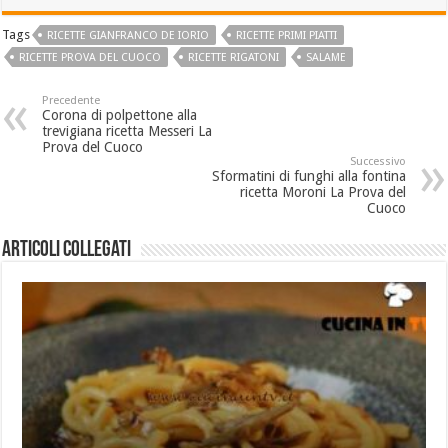
Tags
RICETTE GIANFRANCO DE IORIO
RICETTE PRIMI PIATTI
RICETTE PROVA DEL CUOCO
RICETTE RIGATONI
SALAME
Precedente
Corona di polpettone alla
trevigiana ricetta Messeri La
Prova del Cuoco
Successivo
Sformatini di funghi alla fontina
ricetta Moroni La Prova del
Cuoco
Articoli collegati