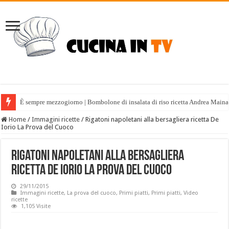
È sempre mezzogiorno | Bombolone di insalata di riso ricetta Andrea Maina
Home
/
Immagini ricette
/
Rigatoni napoletani alla bersagliera ricetta De
Iorio La Prova del Cuoco
Rigatoni napoletani alla bersagliera
ricetta De Iorio La Prova del Cuoco
29/11/2015
Immagini ricette
,
La prova del cuoco
,
Primi piatti
,
Primi piatti
,
Video
ricette
1,105 Visite