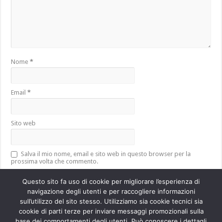
Nome
*
Email
*
Sito web
Salva il mio nome, email e sito web in questo browser per la
prossima volta che commento.
Questo sito fa uso di cookie per migliorare l’esperienza di
navigazione degli utenti e per raccogliere informazioni
sull’utilizzo del sito stesso. Utilizziamo sia cookie tecnici sia
Questo sito utilizza Akismet per ridurre lo spam.
Scopri come vengono
cookie di parti terze per inviare messaggi promozionali sulla
elaborati i dati derivati dai commenti
.
base dei comportamenti degli utenti. Può conoscere i dettagli