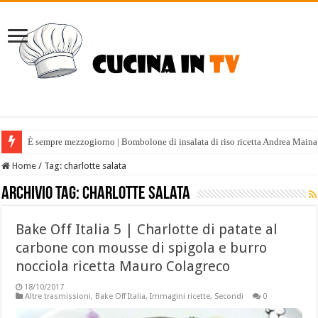
È sempre mezzogiorno | Bombolone di insalata di riso ricetta Andrea Maina
Home
/
Tag:
charlotte salata
Archivio tag:
charlotte salata
Bake Off Italia 5 | Charlotte di patate al
carbone con mousse di spigola e burro
nocciola ricetta Mauro Colagreco
18/10/2017
Altre trasmissioni
,
Bake Off Italia
,
Immagini ricette
,
Secondi
0