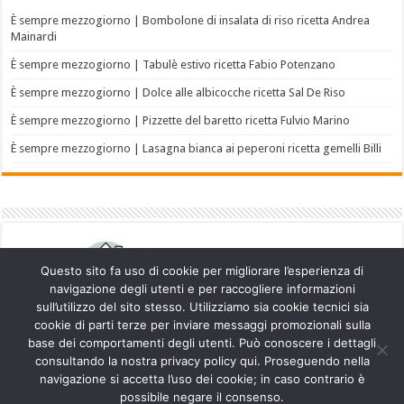
È sempre mezzogiorno | Bombolone di insalata di riso ricetta Andrea
Mainardi
È sempre mezzogiorno | Tabulè estivo ricetta Fabio Potenzano
È sempre mezzogiorno | Dolce alle albicocche ricetta Sal De Riso
È sempre mezzogiorno | Pizzette del baretto ricetta Fulvio Marino
È sempre mezzogiorno | Lasagna bianca ai peperoni ricetta gemelli Billi
Questo sito fa uso di cookie per migliorare l’esperienza di
navigazione degli utenti e per raccogliere informazioni
sull’utilizzo del sito stesso. Utilizziamo sia cookie tecnici sia
cookie di parti terze per inviare messaggi promozionali sulla
base dei comportamenti degli utenti. Può conoscere i dettagli
consultando la nostra privacy policy qui. Proseguendo nella
navigazione si accetta l’uso dei cookie; in caso contrario è
Powered by
WordPress
| Designed by
TieLabs
possibile negare il consenso.