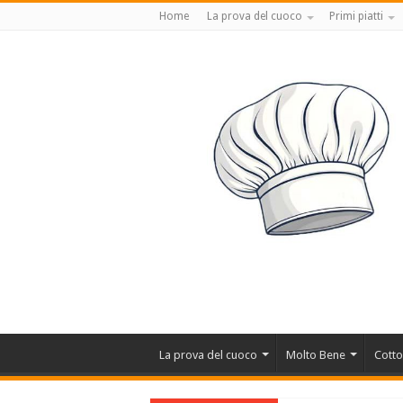
Home
La prova del cuoco
Primi piatti
La prova del cuoco
Molto Bene
Cotto