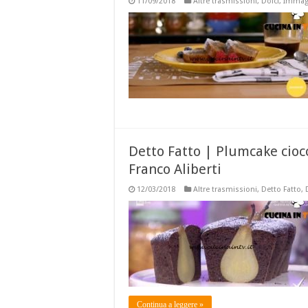
11/09/2018
Altre trasmissioni
,
Dolci
,
Immagi
Detto Fatto | Plumcake ciocc
Franco Aliberti
12/03/2018
Altre trasmissioni
,
Detto Fatto
,
Continua a leggere »