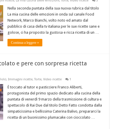
ni ricette
,
La mia cucina delle emozioni
,
Torte
,
Video ricette
3
Nella seconda puntata della sua nuova rubrica dal titolo
La mia cucina delle emozioni in onda sul canale Food
Network, Marco Bianchi, volto noto ed amato dal
pubblico di casa della tv italiana per le sue ricette sane e
golose, ci ha proposto la gustosa e ricca ricetta di un …
Continua a leggere »
olato e pere con sorpresa ricetta
Dolci
,
Immagini ricette
,
Torte
,
Video ricette
1
È toccato al tutor e pasticciere Franco Aliberti,
protagonista del primo spazio dedicato alla cucina della
puntata di venerdì 9 marzo della trasmissione di cultura e
spettacolo di Rai Due dal titolo Detto Fatto condotta dalla
simpaticissima e bellissima Caterina Balivo, prepararci la
ricetta di un buonissimo plumacake con cioccolato …