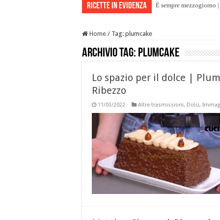
Ricette in evidenza
È sempre mezzogiorno | 
Home
/
Tag:
plumcake
Archivio tag:
plumcake
Lo spazio per il dolce | Plum
Ribezzo
11/03/2022
Altre trasmissioni
,
Dolci
,
Immagi