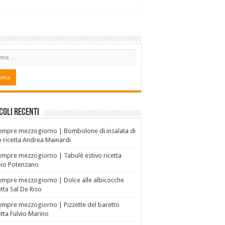
coli recenti
empre mezzogiorno | Bombolone di insalata di
o ricetta Andrea Mainardi
empre mezzogiorno | Tabulè estivo ricetta
bio Potenzano
empre mezzogiorno | Dolce alle albicocche
etta Sal De Riso
empre mezzogiorno | Pizzette del baretto
etta Fulvio Marino