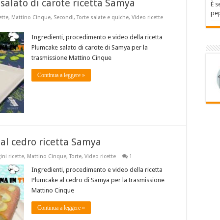
alato di carote ricetta Samya
È s
pep
ette
,
Mattino Cinque
,
Secondi
,
Torte salate e quiche
,
Video ricette
Ingredienti, procedimento e video della ricetta
Plumcake salato di carote di Samya per la
trasmissione Mattino Cinque
Continua a leggere »
al cedro ricetta Samya
ni ricette
,
Mattino Cinque
,
Torte
,
Video ricette
1
Ingredienti, procedimento e video della ricetta
Plumcake al cedro di Samya per la trasmissione
Mattino Cinque
Continua a leggere »