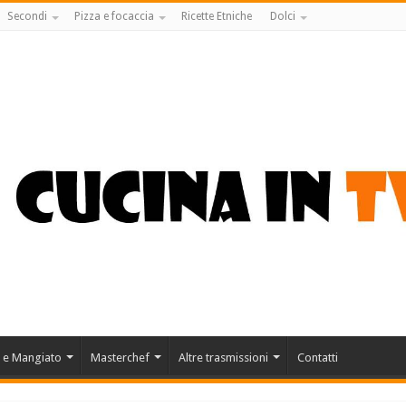
Secondi
Pizza e focaccia
Ricette Etniche
Dolci
 e Mangiato
Masterchef
Altre trasmissioni
Contatti