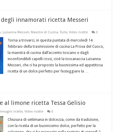
degli innamorati ricetta Messeri
o
,
Luisanna Messeri
,
Maestre di Cucina
,
Torte
,
Video ricette
0
Torna a trovarci, in questa puntata di mercoledì 14
febbraio della trasmissione di cucina La Prova del Cuoco,
la maestra di cucina dall’accento toscano e dagli
inconfondibili capelli rossi, cioè la toscanaccia Luisanna
Messeri, che ci ha proposto la buonissima ed appetitosa
ricetta di un dolce perfetto per festeggiare la …
 al limone ricetta Tessa Gelisio
mmagini ricette
,
Video ricette
0
Chiusura di settimana in dolcezza, come da tradizione,
con la ricetta di un buonissimo dolce, perfetto per la
colazione, che ci ha proposto nella puntata di venerdì 2