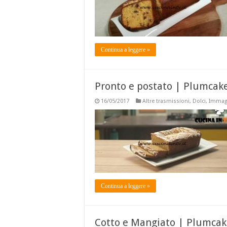
Continua a leggere »
Pronto e postato | Plumcake
16/05/2017
Altre trasmissioni
,
Dolci
,
Immagi
Continua a leggere »
Cotto e Mangiato | Plumcake 