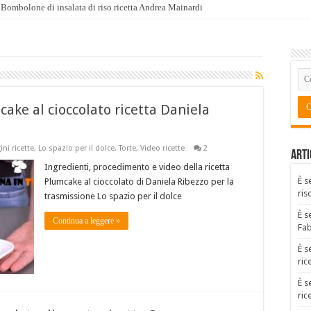
Bombolone di insalata di riso ricetta Andrea Mainardi
cake al cioccolato ricetta Daniela
ni ricette
,
Lo spazio per il dolce
,
Torte
,
Video ricette
2
Arti
Ingredienti, procedimento e video della ricetta
È s
Plumcake al cioccolato di Daniela Ribezzo per la
ris
trasmissione Lo spazio per il dolce
È s
Continua a leggere »
Fa
È s
ric
È s
ric